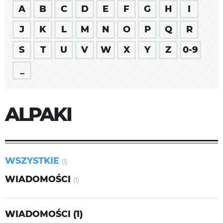
A
B
C
D
E
F
G
H
I
J
K
L
M
N
O
P
Q
R
S
T
U
V
W
X
Y
Z
0-9
_
ALPAKI
WSZYSTKIE
(1)
WIADOMOŚCI
(1)
WIADOMOŚCI (1)