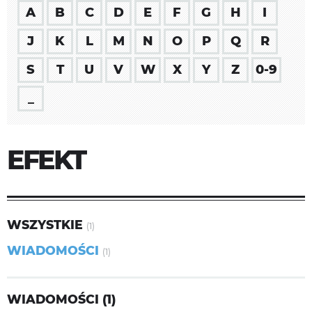
A
B
C
D
E
F
G
H
I
J
K
L
M
N
O
P
Q
R
S
T
U
V
W
X
Y
Z
0-9
_
EFEKT
WSZYSTKIE
(1)
WIADOMOŚCI
(1)
WIADOMOŚCI (1)