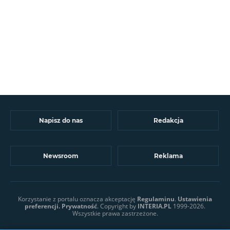
Napisz do nas
Redakcja
Newsroom
Reklama
Korzystanie z portalu oznacza akceptację
Regulaminu
.
Ustawienia
preferencji.
Prywatność
. Copyright by
INTERIA.PL
1999-2026.
Wszystkie prawa zastrzeżone.