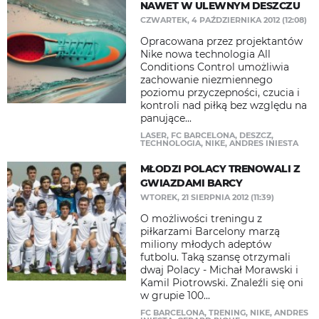
NAWET W ULEWNYM DESZCZU
CZWARTEK, 4 PAŹDZIERNIKA 2012 (12:08)
Opracowana przez projektantów
Nike nowa technologia All
Conditions Control umożliwia
zachowanie niezmiennego
poziomu przyczepności, czucia i
kontroli nad piłką bez względu na
panujące...
LASER
,
FC BARCELONA
,
DESZCZ
,
TECHNOLOGIA
,
NIKE
,
ANDRES INIESTA
MŁODZI POLACY TRENOWALI Z
GWIAZDAMI BARCY
WTOREK, 21 SIERPNIA 2012 (11:39)
O możliwości treningu z
piłkarzami Barcelony marzą
miliony młodych adeptów
futbolu. Taką szansę otrzymali
dwaj Polacy - Michał Morawski i
Kamil Piotrowski. Znaleźli się oni
w grupie 100...
FC BARCELONA
,
TRENING
,
NIKE
,
ANDRES