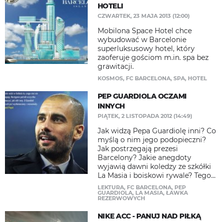
HOTELI
CZWARTEK, 23 MAJA 2013 (12:00)
Mobilona Space Hotel chce
wybudować w Barcelonie
superluksusowy hotel, który
zaoferuje gościom m.in. spa bez
grawitacji.
KOSMOS
,
FC BARCELONA
,
SPA
,
HOTEL
PEP GUARDIOLA OCZAMI
INNYCH
PIĄTEK, 2 LISTOPADA 2012 (14:49)
Jak widzą Pepa Guardiolę inni? Co
myślą o nim jego podopieczni?
Jak postrzegają prezesi
Barcelony? Jakie anegdoty
wyjawią dawni koledzy ze szkółki
La Masia i boiskowi rywale? Tego...
LEKTURA
,
FC BARCELONA
,
PEP
GUARDIOLA
,
LA MASIA
,
ŁAWKA
REZERWOWYCH
NIKE ACC - PANUJ NAD PIŁKĄ