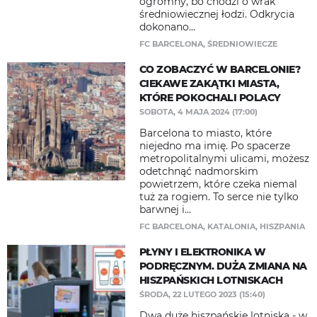
ogromny, bo chodzi o wrak
średniowiecznej łodzi. Odkrycia
dokonano...
FC BARCELONA
,
ŚREDNIOWIECZE
CO ZOBACZYĆ W BARCELONIE?
CIEKAWE ZAKĄTKI MIASTA,
KTÓRE POKOCHALI POLACY
SOBOTA, 4 MAJA 2024 (17:00)
Barcelona to miasto, które
niejedno ma imię. Po spacerze
metropolitalnymi ulicami, możesz
odetchnąć nadmorskim
powietrzem, które czeka niemal
tuż za rogiem. To serce nie tylko
barwnej i...
FC BARCELONA
,
KATALONIA
,
HISZPANIA
PŁYNY I ELEKTRONIKA W
PODRĘCZNYM. DUŻA ZMIANA NA
HISZPAŃSKICH LOTNISKACH
ŚRODA, 22 LUTEGO 2023 (15:40)
Dwa duże hiszpańskie lotniska - w