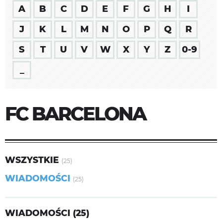
A
B
C
D
E
F
G
H
I
J
K
L
M
N
O
P
Q
R
S
T
U
V
W
X
Y
Z
0-9
_
FC BARCELONA
WSZYSTKIE
(25)
WIADOMOŚCI
(25)
WIADOMOŚCI (25)