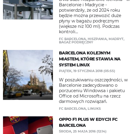
Barcelonie i Madrycie -
potwierdziły, że od 2024 roku
będzie można przewozić duże
płyny w bagażu podręcznym
(większe niż 100 ml). Podczas
kontroli...
FC BARCELONA
,
HISZPANIA
,
MADRYT
,
BAGAŻ PODRĘCZNY
BARCELONA KOLEJNYM
MIASTEM, KTÓRE STAWIA NA
SYSTEM LINUX
PIĄTEK, 19 STYCZNIA 2018 (05:55)
W poszukiwaniu oszczędności, w
Barcelonie zadecydowano o
porzuceniu Windowsa i pakietu
Office od Microsoftu na rzecz
darmowych rozwiązań.
FC BARCELONA
,
LINUKS
OPPO F1 PLUS W EDYCJI FC
BARCELONA
ŚRODA, 25 MAJA 2016 (12:14)