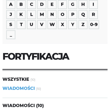
A
B
C
D
E
F
G
H
I
J
K
L
M
N
O
P
Q
R
S
T
U
V
W
X
Y
Z
0-9
_
FORTYFIKACJA
WSZYSTKIE
(10)
WIADOMOŚCI
(10)
WIADOMOŚCI (10)