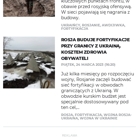
kluczowych punktach frontu, w
obawie przed rosyjską ofensywą.
W sieci pojawiają się nagrania z
budowy.
UKRAIŃCY
,
ROSJANIE
,
AWDIJIWKA
,
FORTYFIKACJA
ROSJA BUDUJE FORTYFIKACJE
PRZY GRANICY Z UKRAINĄ.
KOSZTEM ZDROWIA
OBYWATELI
PIĄTEK, 24 MARCA 2023 (16:20)
Już kilka miesięcy po rozpoczęciu
wojny, Rosjanie zaczęli budować
sieć fortyfikacji w obwodach
graniczących z Ukrainą. W
obwodzie kurskim budżet jest
specjalnie dostosowywany pod
ten cel,...
ROSJA
,
FORTYFIKACJA
,
WOJNA ROSJA-
UKRAINA
,
WOJNA W UKRAINIE
REKLAMA