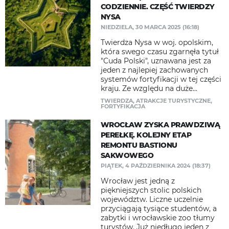
CODZIENNIE. CZĘŚĆ TWIERDZY
NYSA
NIEDZIELA, 30 MARCA 2025 (16:18)
Twierdza Nysa w woj. opolskim,
która swego czasu zgarnęła tytuł
"Cuda Polski", uznawana jest za
jeden z najlepiej zachowanych
systemów fortyfikacji w tej części
kraju. Ze względu na duże...
TWIERDZA
,
ATRAKCJE TURYSTYCZNE
,
FORTYFIKACJA
WROCŁAW ZYSKA PRAWDZIWĄ
PEREŁKĘ. KOLEJNY ETAP
REMONTU BASTIONU
SAKWOWEGO
PIĄTEK, 4 PAŹDZIERNIKA 2024 (18:37)
Wrocław jest jedną z
piękniejszych stolic polskich
województw. Liczne uczelnie
przyciągają tysiące studentów, a
zabytki i wrocławskie zoo tłumy
turystów. Już niedługo jeden z