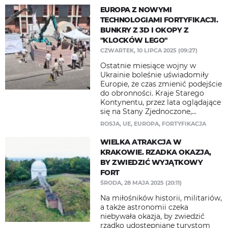
EUROPA Z NOWYMI
TECHNOLOGIAMI FORTYFIKACJI.
BUNKRY Z 3D I OKOPY Z
"KLOCKÓW LEGO"
CZWARTEK, 10 LIPCA 2025 (09:27)
Ostatnie miesiące wojny w
Ukrainie boleśnie uświadomiły
Europie, że czas zmienić podejście
do obronności. Kraje Starego
Kontynentu, przez lata oglądające
się na Stany Zjednoczone,...
ROSJA
,
UE
,
EUROPA
,
FORTYFIKACJA
WIELKA ATRAKCJA W
KRAKOWIE. RZADKA OKAZJA,
BY ZWIEDZIĆ WYJĄTKOWY
FORT
ŚRODA, 28 MAJA 2025 (20:11)
Na miłośników historii, militariów,
a także astronomii czeka
niebywała okazja, by zwiedzić
rzadko udostępniane turystom