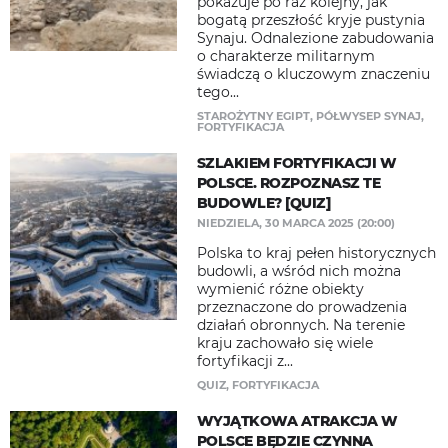
pokazuje po raz kolejny, jak
bogatą przeszłość kryje pustynia
Synaju. Odnalezione zabudowania
o charakterze militarnym
świadczą o kluczowym znaczeniu
tego...
STAROŻYTNY EGIPT
,
PÓŁWYSEP SYNAJ
,
FORTYFIKACJA
SZLAKIEM FORTYFIKACJI W
POLSCE. ROZPOZNASZ TE
BUDOWLE? [QUIZ]
NIEDZIELA, 30 MARCA 2025 (20:00)
Polska to kraj pełen historycznych
budowli, a wśród nich można
wymienić różne obiekty
przeznaczone do prowadzenia
działań obronnych. Na terenie
kraju zachowało się wiele
fortyfikacji z...
QUIZ
,
FORTYFIKACJA
WYJĄTKOWA ATRAKCJA W
POLSCE BĘDZIE CZYNNA