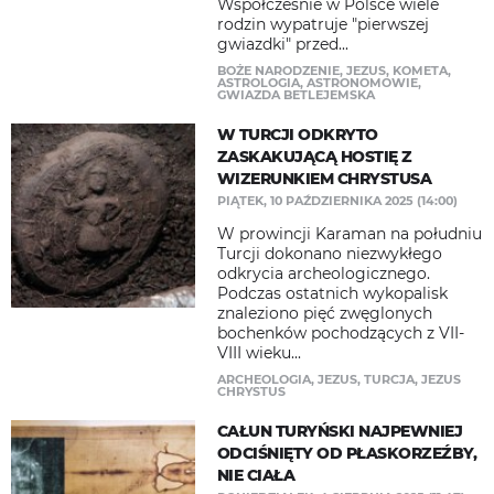
Współcześnie w Polsce wiele
rodzin wypatruje "pierwszej
gwiazdki" przed...
BOŻE NARODZENIE
,
JEZUS
,
KOMETA
,
ASTROLOGIA
,
ASTRONOMOWIE
,
GWIAZDA BETLEJEMSKA
W TURCJI ODKRYTO
ZASKAKUJĄCĄ HOSTIĘ Z
WIZERUNKIEM CHRYSTUSA
PIĄTEK, 10 PAŹDZIERNIKA 2025 (14:00)
W prowincji Karaman na południu
Turcji dokonano niezwykłego
odkrycia archeologicznego.
Podczas ostatnich wykopalisk
znaleziono pięć zwęglonych
bochenków pochodzących z VII-
VIII wieku...
ARCHEOLOGIA
,
JEZUS
,
TURCJA
,
JEZUS
CHRYSTUS
CAŁUN TURYŃSKI NAJPEWNIEJ
ODCIŚNIĘTY OD PŁASKORZEŹBY,
NIE CIAŁA