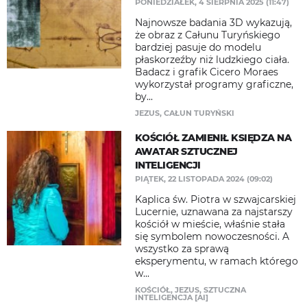
PONIEDZIAŁEK, 4 SIERPNIA 2025 (11:47)
Najnowsze badania 3D wykazują,
że obraz z Całunu Turyńskiego
bardziej pasuje do modelu
płaskorzeźby niż ludzkiego ciała.
Badacz i grafik Cicero Moraes
wykorzystał programy graficzne,
by...
JEZUS
,
CAŁUN TURYŃSKI
KOŚCIÓŁ ZAMIENIŁ KSIĘDZA NA
AWATAR SZTUCZNEJ
INTELIGENCJI
PIĄTEK, 22 LISTOPADA 2024 (09:02)
Kaplica św. Piotra w szwajcarskiej
Lucernie, uznawana za najstarszy
kościół w mieście, właśnie stała
się symbolem nowoczesności. A
wszystko za sprawą
eksperymentu, w ramach którego
w...
KOŚCIÓŁ
,
JEZUS
,
SZTUCZNA
INTELIGENCJA [AI]