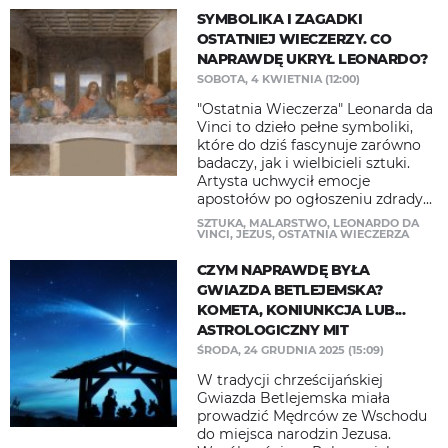
SYMBOLIKA I ZAGADKI
OSTATNIEJ WIECZERZY. CO
NAPRAWDĘ UKRYŁ LEONARDO?
SOBOTA, 4 KWIETNIA (12:00)
"Ostatnia Wieczerza" Leonarda da
Vinci to dzieło pełne symboliki,
które do dziś fascynuje zarówno
badaczy, jak i wielbicieli sztuki.
Artysta uchwycił emocje
apostołów po ogłoszeniu zdrady...
SZTUKA
,
MALARSTWO
,
LEONARDO DA
VINCI
,
JEZUS
,
OSTATNIA WIECZERZA
CZYM NAPRAWDĘ BYŁA
GWIAZDA BETLEJEMSKA?
KOMETA, KONIUNKCJA LUB...
ASTROLOGICZNY MIT
ŚRODA, 24 GRUDNIA 2025 (15:09)
W tradycji chrześcijańskiej
Gwiazda Betlejemska miała
prowadzić Mędrców ze Wschodu
do miejsca narodzin Jezusa.