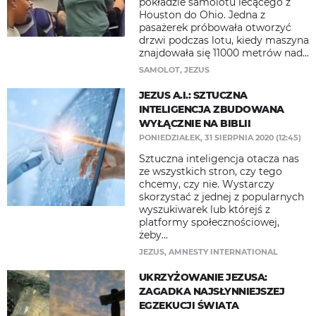
pokładzie samolotu lecącego z
Houston do Ohio. Jedna z
pasażerek próbowała otworzyć
drzwi podczas lotu, kiedy maszyna
znajdowała się 11000 metrów nad...
SAMOLOT
,
JEZUS
JEZUS A.I.: SZTUCZNA
INTELIGENCJA ZBUDOWANA
WYŁĄCZNIE NA BIBLII
PONIEDZIAŁEK, 31 SIERPNIA 2020 (12:45)
Sztuczna inteligencja otacza nas
ze wszystkich stron, czy tego
chcemy, czy nie. Wystarczy
skorzystać z jednej z popularnych
wyszukiwarek lub którejś z
platformy społecznościowej,
żeby...
JEZUS
,
AMNESTY INTERNATIONAL
UKRZYŻOWANIE JEZUSA:
ZAGADKA NAJSŁYNNIEJSZEJ
EGZEKUCJI ŚWIATA