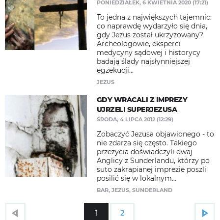
PONIEDZIAŁEK, 6 KWIETNIA 2020 (17:21)
To jedna z największych tajemnic:
co naprawdę wydarzyło się dnia,
gdy Jezus został ukrzyżowany?
Archeologowie, eksperci
medycyny sądowej i historycy
badają ślady najsłynniejszej
egzekucji...
JEZUS
GDY WRACALI Z IMPREZY
UJRZELI SUPERJEZUSA
ŚRODA, 4 LIPCA 2012 (12:29)
Zobaczyć Jezusa objawionego - to
nie zdarza się często. Takiego
przeżycia doświadczyli dwaj
Anglicy z Sunderlandu, którzy po
suto zakrapianej imprezie poszli
posilić się w lokalnym...
BAR
,
JEZUS
,
SUNDERLAND
1
2