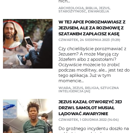
nich...
ARCHEOLOGIA
,
BIBLIA
,
JEZUS
,
STAROŻYTNOŚĆ
,
EWANGELIA
W TEJ APCE POROZMAWIASZ Z
JEZUSEM, ALE ZA ROZMOWĘ Z
SZATANEM ZAPŁACISZ KASĘ
CZWARTEK, 24 SIERPNIA 2023 (11:29)
Czy chcielibyście porozmawiać z
Jezusem? A może Maryją czy
Józefem albo z apostołami?
Oczywiście możecie to zrobić
podczas modlitwy, ale... jest też do
tego aplikacja. Już w tym
momencie...
WIARA
,
JEZUS
,
RELIGIA
,
SZTUCZNA
INTELIGENCJA [AI]
JEZUS KAZAŁ OTWORZYĆ JEJ
DRZWI. SAMOLOT MUSIAŁ
LĄDOWAĆ AWARYJNIE
CZWARTEK, 1 GRUDNIA 2022 (14:04)
Do groźnego incydentu doszło na