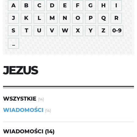
A
B
C
D
E
F
G
H
I
J
K
L
M
N
O
P
Q
R
S
T
U
V
W
X
Y
Z
0-9
_
JEZUS
WSZYSTKIE
(14)
WIADOMOŚCI
(14)
WIADOMOŚCI (14)