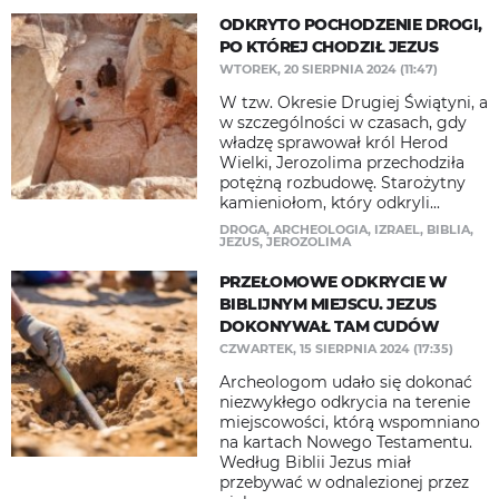
ODKRYTO POCHODZENIE DROGI,
PO KTÓREJ CHODZIŁ JEZUS
WTOREK, 20 SIERPNIA 2024 (11:47)
W tzw. Okresie Drugiej Świątyni, a
w szczególności w czasach, gdy
władzę sprawował król Herod
Wielki, Jerozolima przechodziła
potężną rozbudowę. Starożytny
kamieniołom, który odkryli...
DROGA
,
ARCHEOLOGIA
,
IZRAEL
,
BIBLIA
,
JEZUS
,
JEROZOLIMA
PRZEŁOMOWE ODKRYCIE W
BIBLIJNYM MIEJSCU. JEZUS
DOKONYWAŁ TAM CUDÓW
CZWARTEK, 15 SIERPNIA 2024 (17:35)
Archeologom udało się dokonać
niezwykłego odkrycia na terenie
miejscowości, którą wspomniano
na kartach Nowego Testamentu.
Według Biblii Jezus miał
przebywać w odnalezionej przez