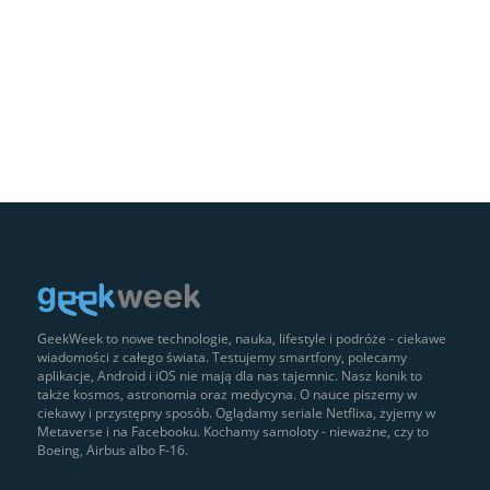
GeekWeek to nowe technologie, nauka, lifestyle i podróże - ciekawe
wiadomości z całego świata. Testujemy smartfony, polecamy
aplikacje, Android i iOS nie mają dla nas tajemnic. Nasz konik to
także kosmos, astronomia oraz medycyna. O nauce piszemy w
ciekawy i przystępny sposób. Oglądamy seriale Netflixa, żyjemy w
Metaverse i na Facebooku. Kochamy samoloty - nieważne, czy to
Boeing, Airbus albo F-16.