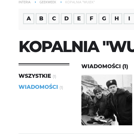
INTERIA
GEEKWEEK
KOPALNIA "WUJEK"
A
B
C
D
E
F
G
H
I
KOPALNIA "WU
WIADOMOŚCI (1)
WSZYSTKIE
(1)
WIADOMOŚCI
(1)