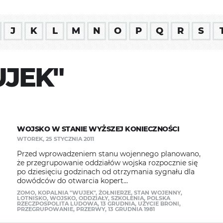
J
K
L
M
N
O
P
Q
R
S
JEK"
WOJSKO W STANIE WYŻSZEJ KONIECZNOŚCI
WTOREK, 25 STYCZNIA 2011
Przed wprowadzeniem stanu wojennego planowano,
że przegrupowanie oddziałów wojska rozpocznie się
po dziesięciu godzinach od otrzymania sygnału dla
dowódców do otwarcia kopert...
ZOMO
,
KOPALNIA "WUJEK"
,
ŻOŁNIERZE
,
STAN WOJENNY
,
LOTNISKO
,
WOJSKO
,
ODDZIAŁY
,
SZKOLENIA
,
POLSKA
RZECZPOSPOLITA LUDOWA
,
13 GRUDNIA
,
UŻYCIE BRONI
,
PRZEGRUPOWANIE
,
PRZERWY
,
13 GRUDNIA 1981