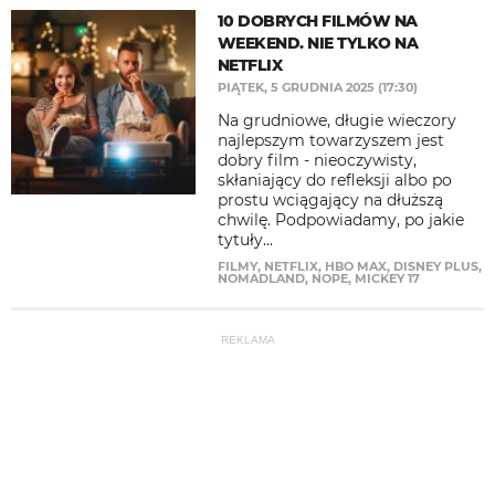
10 DOBRYCH FILMÓW NA
WEEKEND. NIE TYLKO NA
NETFLIX
PIĄTEK, 5 GRUDNIA 2025 (17:30)
Na grudniowe, długie wieczory
najlepszym towarzyszem jest
dobry film - nieoczywisty,
skłaniający do refleksji albo po
prostu wciągający na dłuższą
chwilę. Podpowiadamy, po jakie
tytuły...
FILMY
,
NETFLIX
,
HBO MAX
,
DISNEY PLUS
,
NOMADLAND
,
NOPE
,
MICKEY 17
REKLAMA