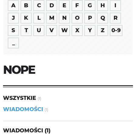
A
B
C
D
E
F
G
H
I
J
K
L
M
N
O
P
Q
R
S
T
U
V
W
X
Y
Z
0-9
_
NOPE
WSZYSTKIE
(1)
WIADOMOŚCI
(1)
WIADOMOŚCI (1)