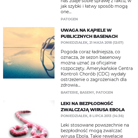
nas zdaje sobie sprawę z faktu, w
jak szybki i łatwy sposób mogą
one...
PATOGEN
UWAGA NA KĄPIELE W
PUBLICZNYCH BASENACH
PONIEDZIAŁEK, 21 MAJA 2018 (12:07)
Pogoda coraz ładniejsza, co
oznacza, że sezon basenowy
można uznać za oficjalnie
rozpoczęty. Amerykańskie Centra
Kontroli Chorób (CDC) wydały
ostrzeżenie o zagrożeniach dla
zdrowia...
BAKTERIE
,
BASENY
,
PATOGEN
LEKI NA BEZPŁODNOŚĆ
ZWALCZAJĄ WIRUSA EBOLA
PONIEDZIAŁEK, 8 LIPCA 2013 (14:36)
​Leki stosowane powszechnie na
bezpłodność mogą zwalczać
wirusa Ebola. Takie rewelacje