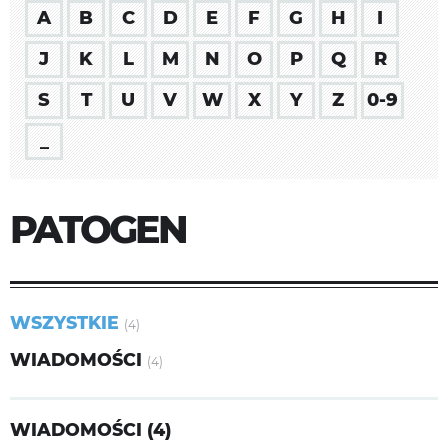
A
B
C
D
E
F
G
H
I
J
K
L
M
N
O
P
Q
R
S
T
U
V
W
X
Y
Z
0-9
_
PATOGEN
WSZYSTKIE
(4)
WIADOMOŚCI
(4)
WIADOMOŚCI (4)