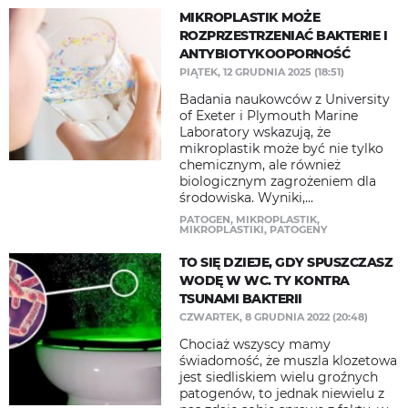
MIKROPLASTIK MOŻE
ROZPRZESTRZENIAĆ BAKTERIE I
ANTYBIOTYKOOPORNOŚĆ
PIĄTEK, 12 GRUDNIA 2025 (18:51)
Badania naukowców z University
of Exeter i Plymouth Marine
Laboratory wskazują, że
mikroplastik może być nie tylko
chemicznym, ale również
biologicznym zagrożeniem dla
środowiska. Wyniki,...
PATOGEN
,
MIKROPLASTIK
,
MIKROPLASTIKI
,
PATOGENY
TO SIĘ DZIEJE, GDY SPUSZCZASZ
WODĘ W WC. TY KONTRA
TSUNAMI BAKTERII
CZWARTEK, 8 GRUDNIA 2022 (20:48)
Chociaż wszyscy mamy
świadomość, że muszla klozetowa
jest siedliskiem wielu groźnych
patogenów, to jednak niewielu z