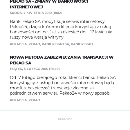
PEKAO SA - ZMIANY W BANKOWOŚCI
INTERNETOWEJ
ŚRODA, 7 KWIETNIA 2010 (11:02)
Bank Pekao SA modyfikuje serwis internetowy
Pekao24, dzięki któremu klienci korzystają z usług
bankowości online. Już za dziesięć dni - 17 kwietnia -
ruszy nowa wersja witryny.
PEKAO SA
,
PEKAO
,
BANK PEKAO SA
,
BANK PEKAO
NOWA METODA ZABEZPIECZANIA TRANSAKCJI W
PEKAO SA
PIĄTEK, 5 LUTEGO 2010 (16:49)
Od 17 lutego bieżącego roku klienci banku Pekao SA
korzystający z usług bankowości internetowej będą
mogli zabezpieczać transakcje zlecone za
pośrednictwem serwisu Pekao24 w nowy sposób.
PEKAO SA
,
PEKAO
REKLAMA