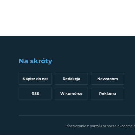
Na skróty
Napisz do nas
Redakcja
Newsroom
RSS
W komórce
Reklama
Korzystanie z portalu oznacza akceptacj