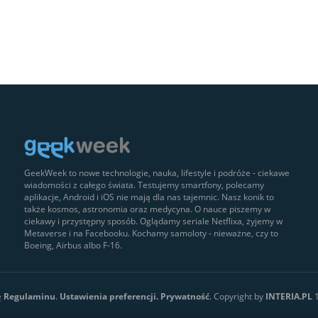
GeekWeek to nowe technologie, nauka, lifestyle i podróże - ciekawe
wiadomości z całego świata. Testujemy smartfony, polecamy
aplikacje, Android i iOS nie mają dla nas tajemnic. Nasz konik to
także kosmos, astronomia oraz medycyna. O nauce piszemy w
ciekawy i przystępny sposób. Oglądamy seriale Netflixa, żyjemy w
Metaverse i na Facebooku. Kochamy samoloty - nieważne, czy to
Boeing, Airbus albo F-16.
ę
Regulaminu
.
Ustawienia preferencji.
Prywatność
. Copyright by
INTERIA.PL
1