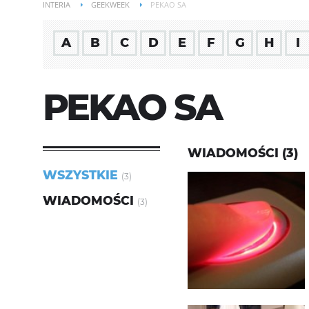
INTERIA
GEEKWEEK
PEKAO SA
A
B
C
D
E
F
G
H
I
PEKAO SA
WIADOMOŚCI (3)
WSZYSTKIE
(3)
WIADOMOŚCI
(3)