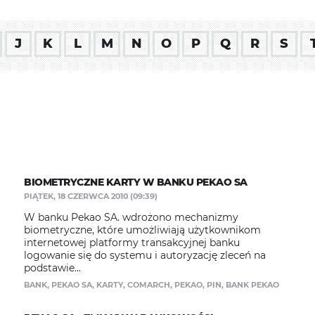
J
K
L
M
N
O
P
Q
R
S
BIOMETRYCZNE KARTY W BANKU PEKAO SA
PIĄTEK, 18 CZERWCA 2010 (09:39)
W banku Pekao SA. wdrożono mechanizmy
biometryczne, które umożliwiają użytkownikom
internetowej platformy transakcyjnej banku
logowanie się do systemu i autoryzację zleceń na
podstawie...
BANK
,
PEKAO SA
,
KARTY
,
COMARCH
,
PEKAO
,
PIN
,
BANK PEKAO