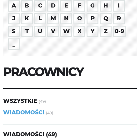
A
B
C
D
E
F
G
H
I
J
K
L
M
N
O
P
Q
R
S
T
U
V
W
X
Y
Z
0-9
_
PRACOWNICY
WSZYSTKIE
(49)
WIADOMOŚCI
(49)
WIADOMOŚCI (49)