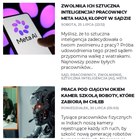
ZWOLNIŁA ICH SZTUCZNA
INTELIGENCJA? PRACOWNICY
META MAJĄ KŁOPOT W SĄDZIE
SOBOTA, 25 LIPCA (22:12)
Myślisz, że to sztuczna
inteligencja zadecydowała o
twoim zwolnieniu z pracy? Próba
udowodnienia tego przed sądem
przypomina walkę z wiatrakami.
Najnowszy pozew byłych
pracowników...
SĄD
,
PRACOWNICY
,
ZWOLNIENIE
,
SZTUCZNA INTELIGENCJA [AI]
,
META
PRACA POD CIĄGŁYM OKIEM
KAMER. SZKOLĄ ROBOTY, KTÓRE
ZABIORĄ IM CHLEB
PONIEDZIAŁEK, 20 LIPCA (05:50)
Tysiące pracowników fizycznych
w Indiach noszą kamery
rejestrujące każdy ich ruch, by
szkolić nową generację robotów