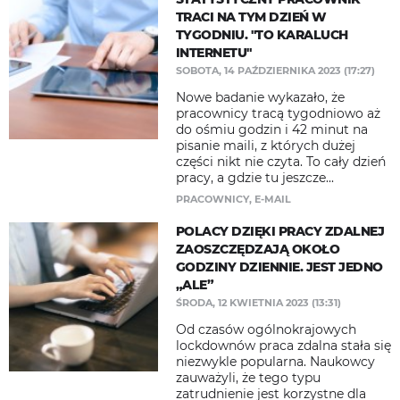
TRACI NA TYM DZIEŃ W
TYGODNIU. "TO KARALUCH
INTERNETU"
SOBOTA, 14 PAŹDZIERNIKA 2023 (17:27)
Nowe badanie wykazało, że
pracownicy tracą tygodniowo aż
do ośmiu godzin i 42 minut na
pisanie maili, z których dużej
części nikt nie czyta. To cały dzień
pracy, a gdzie tu jeszcze...
PRACOWNICY
,
E-MAIL
POLACY DZIĘKI PRACY ZDALNEJ
ZAOSZCZĘDZAJĄ OKOŁO
GODZINY DZIENNIE. JEST JEDNO
„ALE”
ŚRODA, 12 KWIETNIA 2023 (13:31)
Od czasów ogólnokrajowych
lockdownów praca zdalna stała się
niezwykle popularna. Naukowcy
zauważyli, że tego typu
zatrudnienie jest korzystne dla