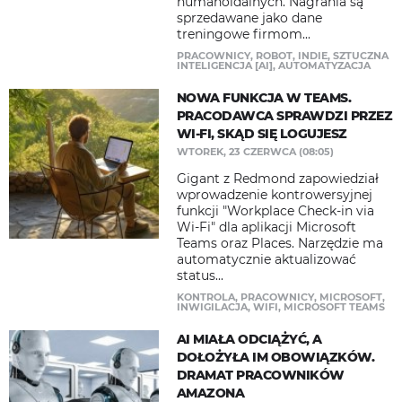
humanoidalnych. Nagrania są
sprzedawane jako dane
treningowe firmom...
PRACOWNICY
,
ROBOT
,
INDIE
,
SZTUCZNA
INTELIGENCJA [AI]
,
AUTOMATYZACJA
NOWA FUNKCJA W TEAMS.
PRACODAWCA SPRAWDZI PRZEZ
WI-FI, SKĄD SIĘ LOGUJESZ
WTOREK, 23 CZERWCA (08:05)
Gigant z Redmond zapowiedział
wprowadzenie kontrowersyjnej
funkcji "Workplace Check-in via
Wi-Fi" dla aplikacji Microsoft
Teams oraz Places. Narzędzie ma
automatycznie aktualizować
status...
KONTROLA
,
PRACOWNICY
,
MICROSOFT
,
INWIGILACJA
,
WIFI
,
MICROSOFT TEAMS
AI MIAŁA ODCIĄŻYĆ, A
DOŁOŻYŁA IM OBOWIĄZKÓW.
DRAMAT PRACOWNIKÓW
AMAZONA