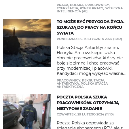
PRACA
,
POLSKA
,
PRACOWNICY
,
CYFRYZACJA
,
RYNEK PRACY
,
SZTUCZNA
INTELIGENCJA [AI]
TO MOŻE BYĆ PRZYGODA ŻYCIA.
SZUKAJĄ DO PRACY NA KOŃCU
ŚWIATA
PONIEDZIAŁEK, 13 STYCZNIA 2025 (12:12)
Polska Stacja Antarktyczna im.
Henryka Arctowskiego szuka
obecnie pracowników, którzy nie
boją się zimna i chcą pracować
przy modernizacji placówki.
Kandydaci mogą wysyłać własne...
PRACOWNICY
,
REKRUTACJA
,
ANTARKTYKA
,
POLSKA STACJA
ANTARKTYCZNA
POCZTA POLSKA SZUKA
PRACOWNIKÓW. OTRZYMAJĄ
NIETYPOWE ZADANIE
CZWARTEK, 29 LUTEGO 2024 (11:10)
Poczta Polska odpowiada za
ściąganie abonamentu RTV, ale z