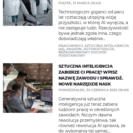
PIĄTEK, 13 MARCA (12:42)
Technologiczni giganci od paru
lat roztaczają utopijną wizję
przyszłości, w której AI wyręcza, a
nie zastępuje ludzi. Rzeczywistość
bywa jednak zgoła inna, czego
doświadczają właśnie...
PRACOWNICY
,
SZTUCZNA INTELIGENCJA
[AI]
,
AMAZON
,
AUTOMATYZACJA
,
BEZWARUNKOWY DOCHÓD
PODSTAWOWY
SZTUCZNA INTELIGENCJA
ZABIERZE CI PRACĘ? WPISZ
NAZWĘ ZAWODU I SPRAWDŹ.
NOWE NARZĘDZIE NASK
PONIEDZIAŁEK, 30 CZERWCA 2025 (19:00)
Generatywna sztuczna
inteligencja już teraz zabiera
ludziom pracę w określonych
zawodach. Niczym dawna
rewolucja przemysłowa, tak
również rewolucja AI sprawia, że
do wykonania tej samej...