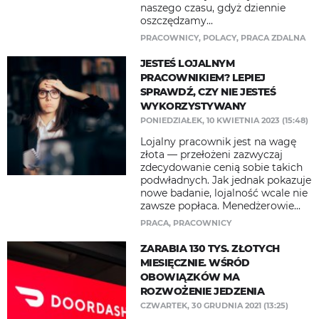
naszego czasu, gdyż dziennie
oszczędzamy...
PRACOWNICY
,
POLACY
,
PRACA ZDALNA
JESTEŚ LOJALNYM
PRACOWNIKIEM? LEPIEJ
SPRAWDŹ, CZY NIE JESTEŚ
WYKORZYSTYWANY
PONIEDZIAŁEK, 10 KWIETNIA 2023 (15:48)
Lojalny pracownik jest na wagę
złota — przełożeni zazwyczaj
zdecydowanie cenią sobie takich
podwładnych. Jak jednak pokazuje
nowe badanie, lojalność wcale nie
zawsze popłaca. Menedżerowie...
PRACA
,
PRACOWNICY
ZARABIA 130 TYS. ZŁOTYCH
MIESIĘCZNIE. WŚRÓD
OBOWIĄZKÓW MA
ROZWOŻENIE JEDZENIA
CZWARTEK, 30 GRUDNIA 2021 (13:25)