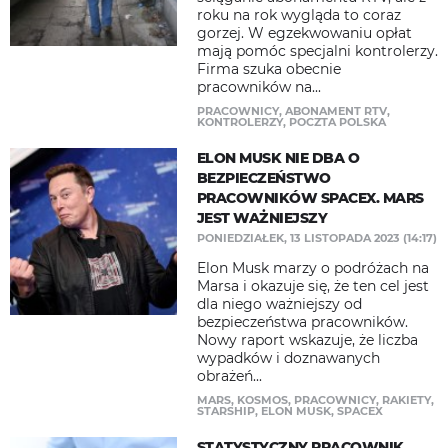
roku na rok wygląda to coraz
gorzej. W egzekwowaniu opłat
mają pomóc specjalni kontrolerzy.
Firma szuka obecnie
pracowników na...
PRACOWNICY
,
ABONAMENT RTV
,
KONTROLERZY
,
POCZTA POLSKA
ELON MUSK NIE DBA O
BEZPIECZEŃSTWO
PRACOWNIKÓW SPACEX. MARS
JEST WAŻNIEJSZY
PONIEDZIAŁEK, 13 LISTOPADA 2023 (14:17)
Elon Musk marzy o podróżach na
Marsa i okazuje się, że ten cel jest
dla niego ważniejszy od
bezpieczeństwa pracowników.
Nowy raport wskazuje, że liczba
wypadków i doznawanych
obrażeń...
MARS
,
KOSMOS
,
PRACOWNICY
,
RAKIETY
,
STARSHIP
,
ELON MUSK
,
SPACEX
STATYSTYCZNY PRACOWNIK