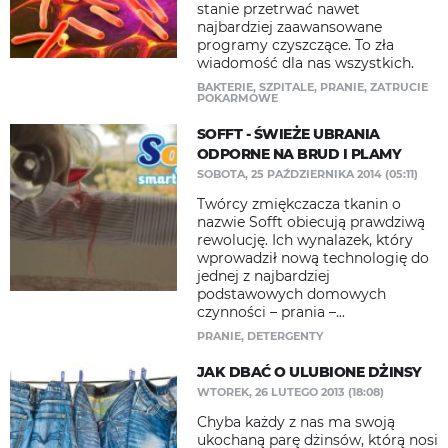
stanie przetrwać nawet
najbardziej zaawansowane
programy czyszczące. To zła
wiadomość dla nas wszystkich.
BAKTERIE
,
SZPITALE
,
PRANIE
,
ZATRUCIE
POKARMOWE
SOFFT - ŚWIEŻE UBRANIA
ODPORNE NA BRUD I PLAMY
SOBOTA, 25 PAŹDZIERNIKA 2014 (05:11)
Twórcy zmiękczacza tkanin o
nazwie Sofft obiecują prawdziwą
rewolucję. Ich wynalazek, który
wprowadził nową technologię do
jednej z najbardziej
podstawowych domowych
czynności – prania –...
PRANIE
,
DETERGENTY
JAK DBAĆ O ULUBIONE DŻINSY
WTOREK, 26 LUTEGO 2013 (18:08)
Chyba każdy z nas ma swoją
ukochaną parę dżinsów, którą nosi