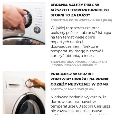
UBRANIA NALEŻY PRAĆ W
NIŻSZYCH TEMPERATURACH. 60
STOPNI TO ZA DUŻO?
PONIEDZIAŁEK, 29 WRZEŚNIA 2025 (16:20)
W jakiej temperaturze prać
bieliznę, pościel i ubrania? Istnieje
na ten temat wiele opinii
popartych nauką i
doświadczeniem. Niektóre
temperatury mogą niszczyć i
kurczyć ubrania, a inne...
TEMPERATURA
,
PRANIE
,
PROSZEK DO
PRANIA
,
PRALKA
,
DETERGENTY
PRACUJESZ W SŁUŻBIE
ZDROWIA? UWAŻAJ NA PRANIE
ODZIEŻY MEDYCZNEJ W DOMU
SOBOTA, 10 MAJA 2025 (12:00)
Niedawne badanie wykazało, że
domowe pranie, nawet w
temperaturze 60 stopni Celsjusza,
nie zawsze skutecznie usuwa