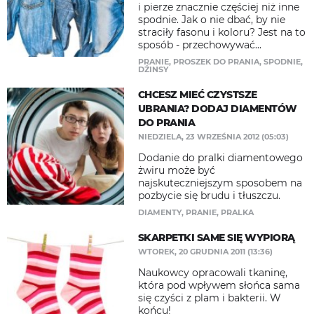
i pierze znacznie częściej niż inne
spodnie. Jak o nie dbać, by nie
straciły fasonu i koloru? Jest na to
sposób - przechowywać...
PRANIE
,
PROSZEK DO PRANIA
,
SPODNIE
,
DŻINSY
CHCESZ MIEĆ CZYSTSZE
UBRANIA? DODAJ DIAMENTÓW
DO PRANIA
NIEDZIELA, 23 WRZEŚNIA 2012 (05:03)
Dodanie do pralki diamentowego
żwiru może być
najskuteczniejszym sposobem na
pozbycie się brudu i tłuszczu.
DIAMENTY
,
PRANIE
,
PRALKA
SKARPETKI SAME SIĘ WYPIORĄ
WTOREK, 20 GRUDNIA 2011 (13:36)
Naukowcy opracowali tkaninę,
która pod wpływem słońca sama
się czyści z plam i bakterii. W
końcu!