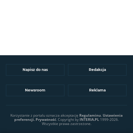
Napisz do nas
Redakcja
Newsroom
Reklama
Korzystanie z portalu oznacza akceptację
Regulaminu
.
Ustawienia
preferencji.
Prywatność
. Copyright by
INTERIA.PL
1999-2026.
Wszystkie prawa zastrzeżone.