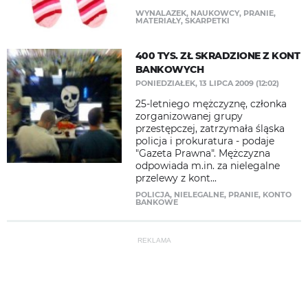
WYNALAZEK
,
NAUKOWCY
,
PRANIE
,
MATERIAŁY
,
SKARPETKI
400 TYS. ZŁ SKRADZIONE Z KONT
BANKOWYCH
PONIEDZIAŁEK, 13 LIPCA 2009 (12:02)
25-letniego mężczyznę, członka
zorganizowanej grupy
przestępczej, zatrzymała śląska
policja i prokuratura - podaje
"Gazeta Prawna". Mężczyzna
odpowiada m.in. za nielegalne
przelewy z kont...
POLICJA
,
NIELEGALNE
,
PRANIE
,
KONTO
BANKOWE
REKLAMA