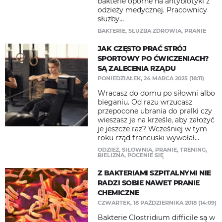
bakterie oporne na antybiotyki z
odzieży medycznej. Pracownicy
służby...
BAKTERIE
,
SŁUŻBA ZDROWIA
,
PRANIE
JAK CZĘSTO PRAĆ STRÓJ
SPORTOWY PO ĆWICZENIACH?
SĄ ZALECENIA RZĄDU
PONIEDZIAŁEK, 24 MARCA 2025 (18:11)
Wracasz do domu po siłowni albo
bieganiu. Od razu wrzucasz
przepocone ubrania do pralki czy
wieszasz je na krześle, aby założyć
je jeszcze raz? Wcześniej w tym
roku rząd francuski wywołał...
ODZIEŻ
,
SIŁOWNIA
,
PRANIE
,
TRENING
,
BIELIZNA
,
POCENIE SIĘ
Z BAKTERIAMI SZPITALNYMI NIE
RADZI SOBIE NAWET PRANIE
CHEMICZNE
CZWARTEK, 18 PAŹDZIERNIKA 2018 (14:09)
Bakterie Clostridium difficile są w