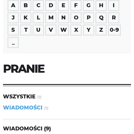
A
B
C
D
E
F
G
H
I
J
K
L
M
N
O
P
Q
R
S
T
U
V
W
X
Y
Z
0-9
_
PRANIE
WSZYSTKIE
(9)
WIADOMOŚCI
(9)
WIADOMOŚCI (9)