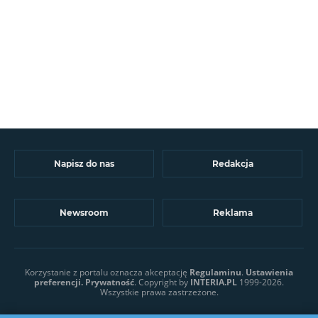
Napisz do nas
Redakcja
Newsroom
Reklama
Korzystanie z portalu oznacza akceptację
Regulaminu
.
Ustawienia
preferencji.
Prywatność
. Copyright by
INTERIA.PL
1999-2026.
Wszystkie prawa zastrzeżone.