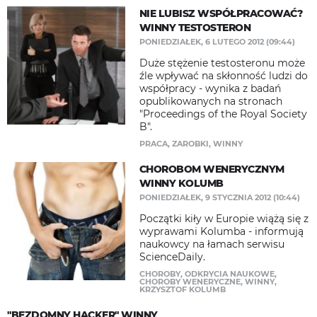
NIE LUBISZ WSPÓŁPRACOWAĆ?
WINNY TESTOSTERON
PONIEDZIAŁEK, 6 LUTEGO 2012 (09:44)
Duże stężenie testosteronu może
źle wpływać na skłonność ludzi do
współpracy - wynika z badań
opublikowanych na stronach
"Proceedings of the Royal Society
B".
PRACA
,
ZAROBKI
,
WINNY
CHOROBOM WENERYCZNYM
WINNY KOLUMB
PONIEDZIAŁEK, 9 STYCZNIA 2012 (10:44)
Początki kiły w Europie wiążą się z
wyprawami Kolumba - informują
naukowcy na łamach serwisu
ScienceDaily.
CHOROBY
,
ODKRYCIA NAUKOWE
,
CHOROBY WENERYCZNE
,
WINNY
,
KRZYSZTOF KOLUMB
"BEZDOMNY HACKER" WINNY