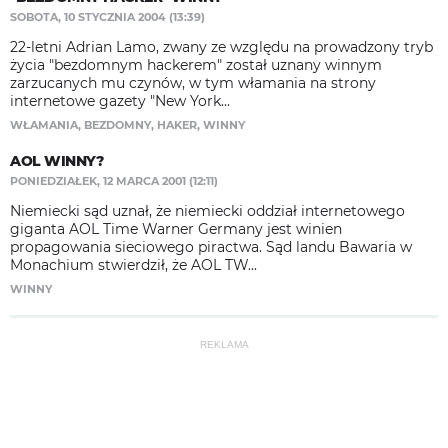
SOBOTA, 10 STYCZNIA 2004 (13:39)
22-letni Adrian Lamo, zwany ze względu na prowadzony tryb
życia "bezdomnym hackerem" został uznany winnym
zarzucanych mu czynów, w tym włamania na strony
internetowe gazety "New York...
WŁAMANIA
,
BEZDOMNY
,
HAKER
,
WINNY
AOL WINNY?
PONIEDZIAŁEK, 12 MARCA 2001 (12:11)
Niemiecki sąd uznał, że niemiecki oddział internetowego
giganta AOL Time Warner Germany jest winien
propagowania sieciowego piractwa. Sąd landu Bawaria w
Monachium stwierdził, że AOL TW...
WINNY
REKLAMA