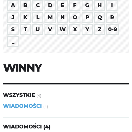
A
B
C
D
E
F
G
H
I
J
K
L
M
N
O
P
Q
R
S
T
U
V
W
X
Y
Z
0-9
_
WINNY
WSZYSTKIE
(4)
WIADOMOŚCI
(4)
WIADOMOŚCI (4)