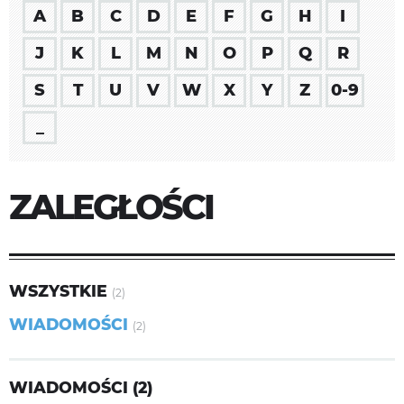
A
B
C
D
E
F
G
H
I
J
K
L
M
N
O
P
Q
R
S
T
U
V
W
X
Y
Z
0-9
_
ZALEGŁOŚCI
WSZYSTKIE
(2)
WIADOMOŚCI
(2)
WIADOMOŚCI (2)