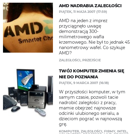
AMD NADRABIA ZALEGŁOŚCI
PIĄTEK, 11 MAJA 2007 (17:59)
AMD na jeden z imprez
przyciągnęło uwagę
demonstracją 300-
milimetrowego wafla
krzemowego. Nie był to jednak 45
nanometrowy wafel. Co szykuje
AMD?
ZALEGŁOŚCI
,
PRZEJŚCIE
TWÓJ KOMPUTER ZMIENIA SIĘ
NIE DO POZNANIA
PIĄTEK, 9 MARCA 2007 (16:18)
W przyszłości komputer, w tym
samym czasie, pozwoli tacie
nadrobić zaległości z pracy,
mamie obejrzeć najnowsze
odcinki ulubionego serialu, a
dzieciom pograć w najnowszą
grę.
KOMPUTER
,
ZALEGŁOŚCI
,
FIRMY
,
INTEL
,