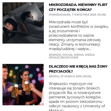
MIKROZDRADA. NIEWINNY FLIRT
CZY POCZĄTEK KOŃCA?
PONIEDZIAŁEK, 7 KWIETNIA 2025 (15:09)
Mikrozdrada może być
zwiastunem konfliktów w związku,
a jej zrozumienie i
przeciwdziałanie to ważne
elementy utrzymania zdrowej
relacji. Zmiany w komunikacji
międzyludzkiej i wpływ...
ZDRADA
,
SOCIAL MEDIA
,
MEDIA
SPOŁECZNOŚCIOWE
DLACZEGO NIE KRĘCĄ NAS ŻONY
PRZYJACIÓŁ?
ŚRODA, 27 MARCA 2013 (10:36)
Większości mężczyzn nie
interesuje się żonami bliskich
przyjaciół. Ba, w towarzystwie
partnerek życiowych kolegów
spada im poziom testosteronu -
odkryli naukowcy z University of
Missouri...