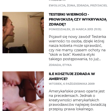
EWOLUCJA
,
ŻONA
,
ZDRADA
,
PRZYJACIEL
TESTERKI WIERNOŚCI -
PROWOKUJĄ CZY WYKRYWAJĄ
ZDRADĘ?
PONIEDZIAŁEK, 25 MARCA 2013 (11:13)
Pojawił się nowy zawód! Testerka
wierności to osoba, dzięki której
nasza kobieta może sprawdzić,
czy nie mamy czasem ochoty na
"skok w bok". Kwestia etyki
takiego postępowania, to już...
ZDRADA
,
ETYKA
ILE KOSZTUJE ZDRADA W
AMERYCE?
WTOREK, 6 PAŹDZIERNIKA 2009
Amerykańskie prawo oparte jest
na precedensach. Jednak o
kreatywności amerykańskich
prawodawców najlepiej świadczą
przepisy prawa lokalnego.