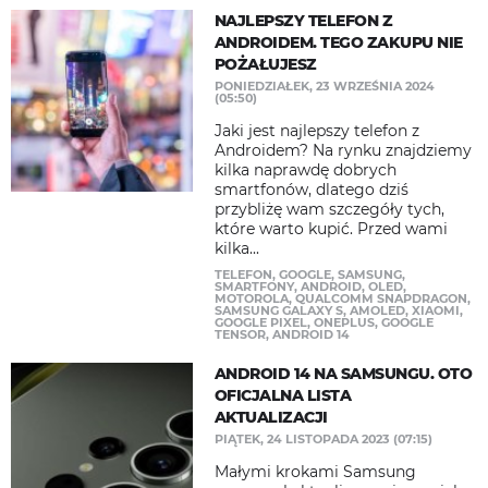
NAJLEPSZY TELEFON Z
ANDROIDEM. TEGO ZAKUPU NIE
POŻAŁUJESZ
PONIEDZIAŁEK, 23 WRZEŚNIA 2024
(05:50)
Jaki jest najlepszy telefon z
Androidem? Na rynku znajdziemy
kilka naprawdę dobrych
smartfonów, dlatego dziś
przybliżę wam szczegóły tych,
które warto kupić. Przed wami
kilka...
TELEFON
,
GOOGLE
,
SAMSUNG
,
SMARTFONY
,
ANDROID
,
OLED
,
MOTOROLA
,
QUALCOMM SNAPDRAGON
,
SAMSUNG GALAXY S
,
AMOLED
,
XIAOMI
,
GOOGLE PIXEL
,
ONEPLUS
,
GOOGLE
TENSOR
,
ANDROID 14
ANDROID 14 NA SAMSUNGU. OTO
OFICJALNA LISTA
AKTUALIZACJI
PIĄTEK, 24 LISTOPADA 2023 (07:15)
Małymi krokami Samsung