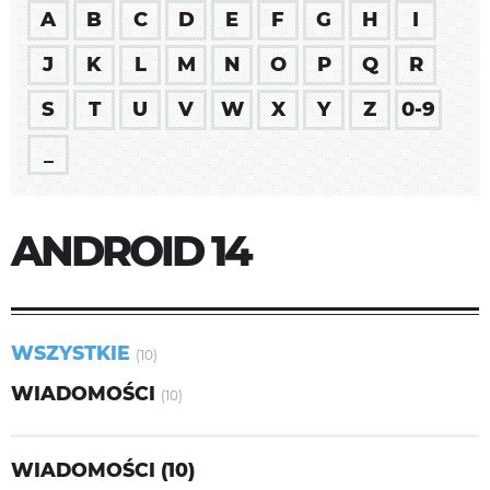
A
B
C
D
E
F
G
H
I
J
K
L
M
N
O
P
Q
R
S
T
U
V
W
X
Y
Z
0-9
_
ANDROID 14
WSZYSTKIE
(10)
WIADOMOŚCI
(10)
WIADOMOŚCI (10)