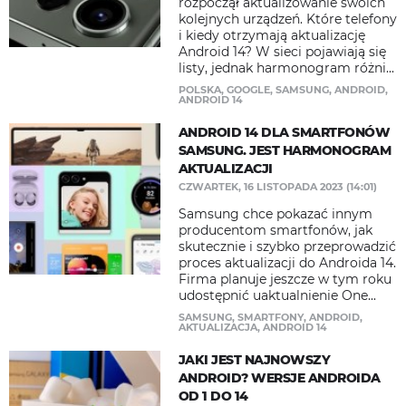
rozpoczął aktualizowanie swoich
kolejnych urządzeń. Które telefony
i kiedy otrzymają aktualizację
Android 14? W sieci pojawiają się
listy, jednak harmonogram różni...
POLSKA
,
GOOGLE
,
SAMSUNG
,
ANDROID
,
ANDROID 14
ANDROID 14 DLA SMARTFONÓW
SAMSUNG. JEST HARMONOGRAM
AKTUALIZACJI
CZWARTEK, 16 LISTOPADA 2023 (14:01)
Samsung chce pokazać innym
producentom smartfonów, jak
skutecznie i szybko przeprowadzić
proces aktualizacji do Androida 14.
Firma planuje jeszcze w tym roku
udostępnić uaktualnienie One...
SAMSUNG
,
SMARTFONY
,
ANDROID
,
AKTUALIZACJA
,
ANDROID 14
JAKI JEST NAJNOWSZY
ANDROID? WERSJE ANDROIDA
OD 1 DO 14