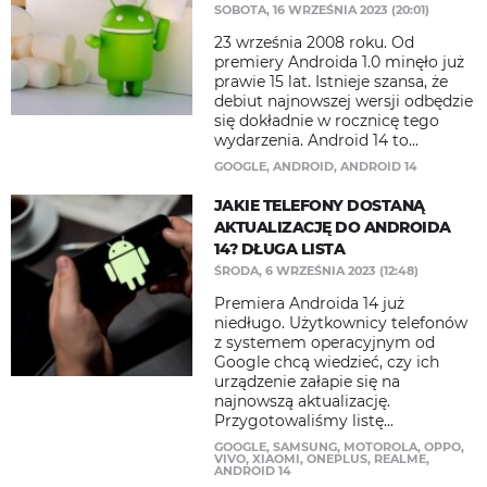
SOBOTA, 16 WRZEŚNIA 2023 (20:01)
23 września 2008 roku. Od
premiery Androida 1.0 minęło już
prawie 15 lat. Istnieje szansa, że
debiut najnowszej wersji odbędzie
się dokładnie w rocznicę tego
wydarzenia. Android 14 to...
GOOGLE
,
ANDROID
,
ANDROID 14
JAKIE TELEFONY DOSTANĄ
AKTUALIZACJĘ DO ANDROIDA
14? DŁUGA LISTA
ŚRODA, 6 WRZEŚNIA 2023 (12:48)
Premiera Androida 14 już
niedługo. Użytkownicy telefonów
z systemem operacyjnym od
Google chcą wiedzieć, czy ich
urządzenie załapie się na
najnowszą aktualizację.
Przygotowaliśmy listę...
GOOGLE
,
SAMSUNG
,
MOTOROLA
,
OPPO
,
VIVO
,
XIAOMI
,
ONEPLUS
,
REALME
,
ANDROID 14