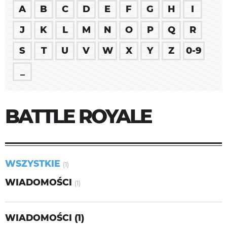
A
B
C
D
E
F
G
H
I
J
K
L
M
N
O
P
Q
R
S
T
U
V
W
X
Y
Z
0-9
_
BATTLE ROYALE
WSZYSTKIE
(1)
WIADOMOŚCI
(1)
WIADOMOŚCI (1)