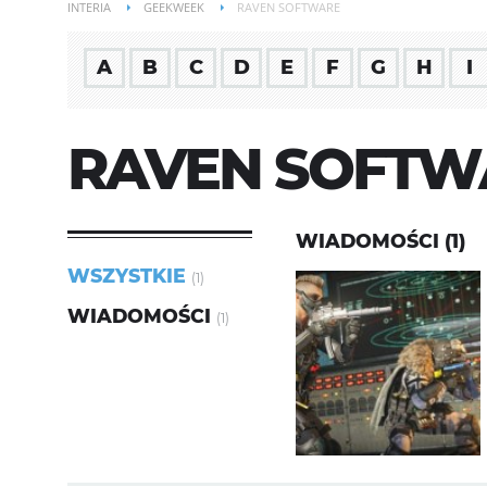
INTERIA
GEEKWEEK
RAVEN SOFTWARE
A
B
C
D
E
F
G
H
I
RAVEN SOFTW
WIADOMOŚCI (1)
WSZYSTKIE
(1)
WIADOMOŚCI
(1)