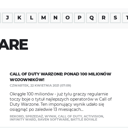
J
K
L
M
N
O
P
Q
R
S
ARE
​CALL OF DUTY WARZONE: PONAD 100 MILIONÓW
WOJOWNIKÓW!
CZWARTEK, 22 KWIETNIA 2021 (07:09)
Okrągłe 100 milionów - już tylu graczy regularnie
toczy boje o tytuł najlepszych operatorów w Call of
Duty Warzone. Ten imponujący wynik udało się
osiągnąć po zaledwie 13 miesiącach...
REKORD
,
SPRZEDAŻ
,
WYNIK
,
CALL OF DUTY
,
ACTIVISION
,
INFINITY WARD
,
RAVEN SOFTWARE
,
BATTLE ROYALE