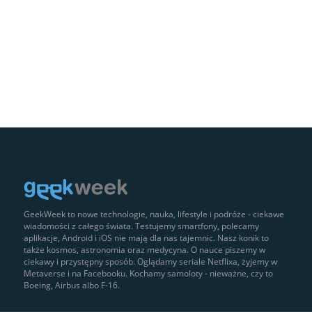
GeekWeek to nowe technologie, nauka, lifestyle i podróże - ciekawe
wiadomości z całego świata. Testujemy smartfony, polecamy
aplikacje, Android i iOS nie mają dla nas tajemnic. Nasz konik to
także kosmos, astronomia oraz medycyna. O nauce piszemy w
ciekawy i przystępny sposób. Oglądamy seriale Netflixa, żyjemy w
Metaverse i na Facebooku. Kochamy samoloty - nieważne, czy to
Boeing, Airbus albo F-16.