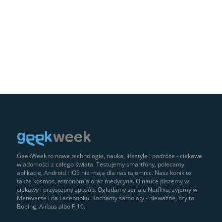
GeekWeek to nowe technologie, nauka, lifestyle i podróże - ciekawe
wiadomości z całego świata. Testujemy smartfony, polecamy
aplikacje, Android i iOS nie mają dla nas tajemnic. Nasz konik to
także kosmos, astronomia oraz medycyna. O nauce piszemy w
ciekawy i przystępny sposób. Oglądamy seriale Netflixa, żyjemy w
Metaverse i na Facebooku. Kochamy samoloty - nieważne, czy to
Boeing, Airbus albo F-16.