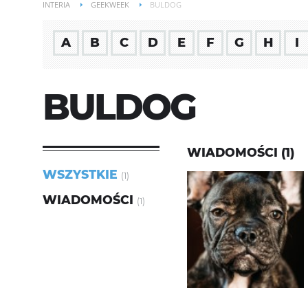
INTERIA
GEEKWEEK
BULDOG
A
B
C
D
E
F
G
H
I
BULDOG
WIADOMOŚCI (1)
WSZYSTKIE
(1)
WIADOMOŚCI
(1)