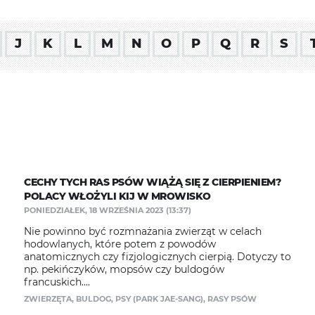
J
K
L
M
N
O
P
Q
R
S
CECHY TYCH RAS PSÓW WIĄŻĄ SIĘ Z CIERPIENIEM?
POLACY WŁOŻYLI KIJ W MROWISKO
PONIEDZIAŁEK, 18 WRZEŚNIA 2023 (13:37)
Nie powinno być rozmnażania zwierząt w celach
hodowlanych, które potem z powodów
anatomicznych czy fizjologicznych cierpią. Dotyczy to
np. pekińczyków, mopsów czy buldogów
francuskich....
ZWIERZĘTA
,
BULDOG
,
PSY (PARK JAE-SANG)
,
RASY PSÓW