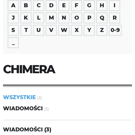
A
B
C
D
E
F
G
H
I
J
K
L
M
N
O
P
Q
R
S
T
U
V
W
X
Y
Z
0-9
_
CHIMERA
WSZYSTKIE
(3)
WIADOMOŚCI
(3)
WIADOMOŚCI (3)