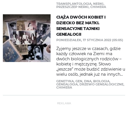
TRANSPLANTOLOGIA
,
NERKI
,
PRZESZCZEP NERKI
,
CHIMERA
CIĄŻA DWÓCH KOBIET I
DZIECKO BEZ MATKI.
SENSACYJNE TAJNIKI
GENEALOGII
PONIEDZIAŁEK, 17 STYCZNIA 2022 (05:05)
Żyjemy jeszcze w czasach, gdzie
każdy człowiek na Ziemi ma
dwóch biologicznych rodziców –
kobietę i mężczyznę. Słowo
„jeszcze” może budzić zdziwienie u
wielu osób, jednak już na innych...
GENETYKA
,
GEN
,
DNA
,
BIOLOGIA
,
GENEALOGIA
,
DRZEWO GENEALOGICZNE
,
CHIMERA
REKLAMA