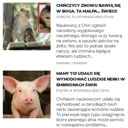
CHIŃCZYCY ZNOWU BAWIĄ SIĘ
W BOGA. TA MAŁPA... ŚWIECI!
SOBOTA, 11 LISTOPADA 2023 (17:40)
Naukowcy z Chin ogłosili
narodziny wyjątkowego
naczelnego, którego oczy świecą
na zielono, a opuszki palców na
żółto. Nie jest to jednak dzieło
natury, ale chimera będąca
efektem ludzkich...
MAKAKI
,
CHIMERA
MAMY TO! UDAŁO SIĘ
WYHODOWAĆ LUDZKIE NERKI W
EMBRIONACH ŚWIŃ
PIĄTEK, 8 WRZEŚNIA 2023 (12:14)
Chińskim naukowcom udało się
wyhodować w zarodkach świń
nerki zawierające komórki ludzkie.
To pierwsze tego typu osiągnięcie,
które pewnego dnia może pomóc
w rozwiązaniu problemu...