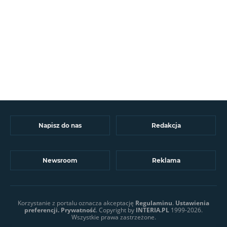
Napisz do nas
Redakcja
Newsroom
Reklama
Korzystanie z portalu oznacza akceptację
Regulaminu
.
Ustawienia
preferencji.
Prywatność
. Copyright by
INTERIA.PL
1999-2026.
Wszystkie prawa zastrzeżone.