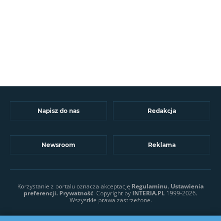
Napisz do nas
Redakcja
Newsroom
Reklama
Korzystanie z portalu oznacza akceptację
Regulaminu
.
Ustawienia
preferencji.
Prywatność
. Copyright by
INTERIA.PL
1999-2026.
Wszystkie prawa zastrzeżone.