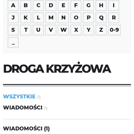
A
B
C
D
E
F
G
H
I
J
K
L
M
N
O
P
Q
R
S
T
U
V
W
X
Y
Z
0-9
_
DROGA KRZYŻOWA
WSZYSTKIE
(1)
WIADOMOŚCI
(1)
WIADOMOŚCI (1)