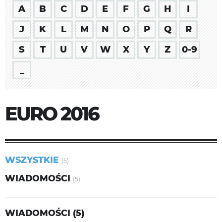
A
B
C
D
E
F
G
H
I
J
K
L
M
N
O
P
Q
R
S
T
U
V
W
X
Y
Z
0-9
_
EURO 2016
WSZYSTKIE
(5)
WIADOMOŚCI
(5)
WIADOMOŚCI (5)