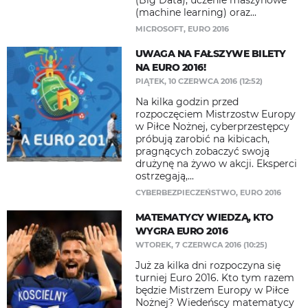
(Big Data), uczenie maszynowe
(machine learning) oraz...
MICROSOFT
,
EURO 2016
UWAGA NA FAŁSZYWE BILETY
NA EURO 2016!
PIĄTEK, 10 CZERWCA 2016 (12:52)
Na kilka godzin przed
rozpoczęciem Mistrzostw Europy
w Piłce Nożnej, cyberprzestępcy
próbują zarobić na kibicach,
pragnących zobaczyć swoją
drużynę na żywo w akcji. Eksperci
ostrzegają,...
CYBERBEZPIECZEŃSTWO
,
EURO 2016
MATEMATYCY WIEDZĄ, KTO
WYGRA EURO 2016
WTOREK, 7 CZERWCA 2016 (10:25)
Już za kilka dni rozpoczyna się
turniej Euro 2016. Kto tym razem
będzie Mistrzem Europy w Piłce
Nożnej? Wiedeńscy matematycy