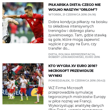
PIŁKARSKA DIETA: CZEGO NIE
WOLNO NASZYM "ORŁOM"?
WTOREK, 21 CZERWCA 2016 (14:16)
Dobra kondycja piłkarzy na boisku
to składowa intensywnych
treningów i dobrego planu
żywieniowego. Tam, gdzie stawką
są gole, które mogą zapewnić
wyjście z grupy na Euro, czy
transfer do...
DIETA
,
POLSKA REPREZENTACJA
,
ROBERT LEWANDOWSKI
,
EURO 2016
KTO WYGRA XV EURO 2016?
MICROSOFT PRZEWIDUJE
WYNIKI
PONIEDZIAŁEK, 13 CZERWCA 2016 (10:42)
WZ Firma Microsoft
przeprowadziła symulację
tegorocznych mistrzostw Europy
w piłce nożnej we Francji.
Wykorzystując analitykę danych