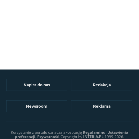
Napisz do nas
Redakcja
Newsroom
Reklama
Korzystanie z portalu oznacza akceptację
Regulaminu
.
Ustawienia
preferencji.
Prywatność
. Copyright by
INTERIA.PL
1999-2026.