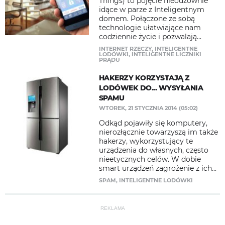
Things) to pojęcie nieodzownie
idące w parze z Inteligentnym
domem. Połączone ze sobą
technologie ułatwiające nam
codziennie życie i pozwalają...
INTERNET RZECZY
,
INTELIGENTNE
LODÓWKI
,
INTELIGENTNE LICZNIKI
PRĄDU
HAKERZY KORZYSTAJĄ Z
LODÓWEK DO... WYSYŁANIA
SPAMU
WTOREK, 21 STYCZNIA 2014 (05:02)
Odkąd pojawiły się komputery,
nierozłącznie towarzyszą im także
hakerzy, wykorzystujący te
urządzenia do własnych, często
nieetycznych celów. W dobie
smart urządzeń zagrożenie z ich...
SPAM
,
INTELIGENTNE LODÓWKI
REKLAMA