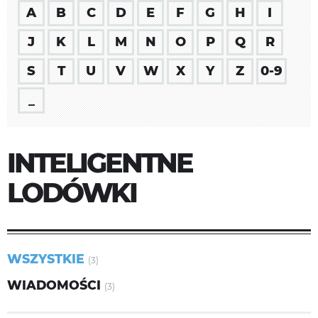
A
B
C
D
E
F
G
H
I
J
K
L
M
N
O
P
Q
R
S
T
U
V
W
X
Y
Z
0-9
_
INTELIGENTNE
LODÓWKI
WSZYSTKIE
(3)
WIADOMOŚCI
(3)