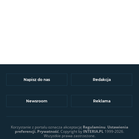
Napisz do nas
Redakcja
Newsroom
Reklama
Korzystanie z portalu oznacza akceptację
Regulaminu
.
Ustawienia
preferencji.
Prywatność
. Copyright by
INTERIA.PL
1999-2026.
Wszystkie prawa zastrzeżone.