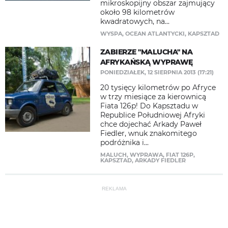
mikroskopijny obszar zajmujący
około 98 kilometrów
kwadratowych, na...
WYSPA
,
OCEAN ATLANTYCKI
,
KAPSZTAD
ZABIERZE "MALUCHA" NA
AFRYKAŃSKĄ WYPRAWĘ
PONIEDZIAŁEK, 12 SIERPNIA 2013 (17:21)
20 tysięcy kilometrów po Afryce
w trzy miesiące za kierownicą
Fiata 126p! Do Kapsztadu w
Republice Południowej Afryki
chce dojechać Arkady Paweł
Fiedler, wnuk znakomitego
podróżnika i...
MALUCH
,
WYPRAWA
,
FIAT 126P
,
KAPSZTAD
,
ARKADY FIEDLER
REKLAMA