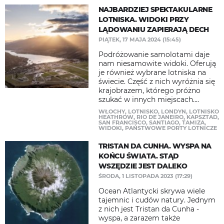
NAJBARDZIEJ SPEKTAKULARNE
LOTNISKA. WIDOKI PRZY
LĄDOWANIU ZAPIERAJĄ DECH
PIĄTEK, 17 MAJA 2024 (15:45)
Podróżowanie samolotami daje
nam niesamowite widoki. Oferują
je również wybrane lotniska na
świecie. Część z nich wyróżnia się
krajobrazem, którego próżno
szukać w innych miejscach....
WŁOCHY
,
LOTNISKO
,
LONDYN
,
LOTNISKO
HEATHROW
,
RIO DE JANEIRO
,
KAPSZTAD
,
SAN FRANCISCO
,
SANTIAGO
,
TAMIZA
,
WIDOKI
,
PAŃSTWOWE PORTY LOTNICZE
TRISTAN DA CUNHA. WYSPA NA
KOŃCU ŚWIATA. STĄD
WSZĘDZIE JEST DALEKO
ŚRODA, 1 LISTOPADA 2023 (17:29)
Ocean Atlantycki skrywa wiele
tajemnic i cudów natury. Jednym
z nich jest Tristan da Cunha -
wyspa, a zarazem także