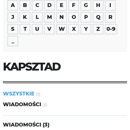
A
B
C
D
E
F
G
H
I
J
K
L
M
N
O
P
Q
R
S
T
U
V
W
X
Y
Z
0-9
_
KAPSZTAD
WSZYSTKIE
(3)
WIADOMOŚCI
(3)
WIADOMOŚCI (3)