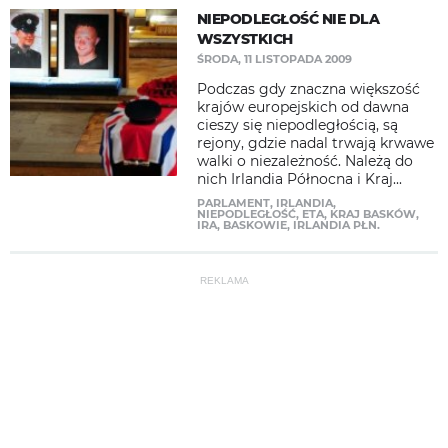
NIEPODLEGŁOŚĆ NIE DLA
WSZYSTKICH
ŚRODA, 11 LISTOPADA 2009
Podczas gdy znaczna większość
krajów europejskich od dawna
cieszy się niepodległością, są
rejony, gdzie nadal trwają krwawe
walki o niezależność. Należą do
nich Irlandia Północna i Kraj...
PARLAMENT
,
IRLANDIA
,
NIEPODLEGŁOŚĆ
,
ETA
,
KRAJ BASKÓW
,
IRA
,
BASKOWIE
,
IRLANDIA PŁN.
REKLAMA