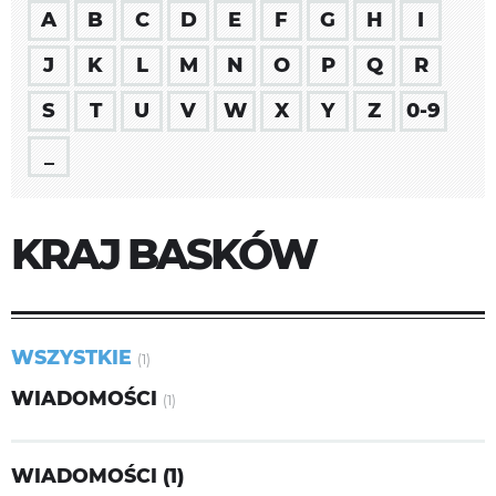
A
B
C
D
E
F
G
H
I
J
K
L
M
N
O
P
Q
R
S
T
U
V
W
X
Y
Z
0-9
_
KRAJ BASKÓW
WSZYSTKIE
(1)
WIADOMOŚCI
(1)
WIADOMOŚCI (1)