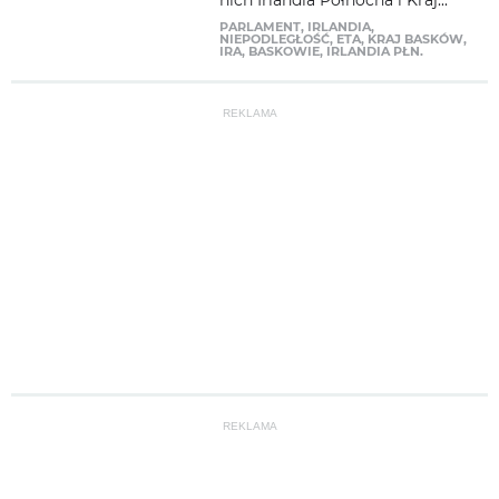
nich Irlandia Północna i Kraj...
PARLAMENT
,
IRLANDIA
,
NIEPODLEGŁOŚĆ
,
ETA
,
KRAJ BASKÓW
,
IRA
,
BASKOWIE
,
IRLANDIA PŁN.
REKLAMA
REKLAMA