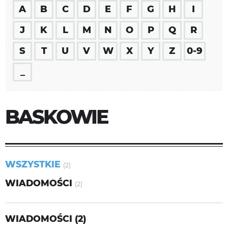
A
B
C
D
E
F
G
H
I
J
K
L
M
N
O
P
Q
R
S
T
U
V
W
X
Y
Z
0-9
_
BASKOWIE
WSZYSTKIE
(2)
WIADOMOŚCI
(2)
WIADOMOŚCI (2)