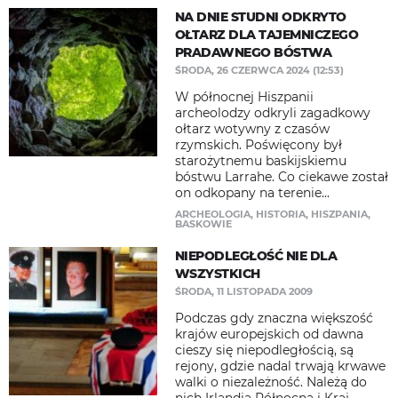
NA DNIE STUDNI ODKRYTO
OŁTARZ DLA TAJEMNICZEGO
PRADAWNEGO BÓSTWA
ŚRODA, 26 CZERWCA 2024 (12:53)
W północnej Hiszpanii
archeolodzy odkryli zagadkowy
ołtarz wotywny z czasów
rzymskich. Poświęcony był
starożytnemu baskijskiemu
bóstwu Larrahe. Co ciekawe został
on odkopany na terenie...
ARCHEOLOGIA
,
HISTORIA
,
HISZPANIA
,
BASKOWIE
NIEPODLEGŁOŚĆ NIE DLA
WSZYSTKICH
ŚRODA, 11 LISTOPADA 2009
Podczas gdy znaczna większość
krajów europejskich od dawna
cieszy się niepodległością, są
rejony, gdzie nadal trwają krwawe
walki o niezależność. Należą do