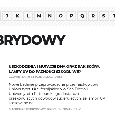
J
K
L
M
N
O
P
Q
R
S
YBRYDOWY
USZKODZENIA I MUTACJE DNA ORAZ RAK SKÓRY.
LAMPY UV DO PAZNOKCI SZKODLIWE?
CZWARTEK, 19 STYCZNIA 2023 (07:55)
Nowe badanie przeprowadzone przez naukowców
Uniwersytetu Kalifornijskiego w San Diego i
Uniwersytetu Pittsburskiego dostarcza
przekonujących dowodów sugerujących, że lampy UV
stosowane do...
MANICURE HYBRYDOWY
,
PROMIENIOWANIE UV