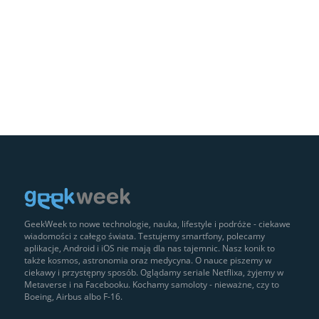
GeekWeek to nowe technologie, nauka, lifestyle i podróże - ciekawe
wiadomości z całego świata. Testujemy smartfony, polecamy
aplikacje, Android i iOS nie mają dla nas tajemnic. Nasz konik to
także kosmos, astronomia oraz medycyna. O nauce piszemy w
ciekawy i przystępny sposób. Oglądamy seriale Netflixa, żyjemy w
Metaverse i na Facebooku. Kochamy samoloty - nieważne, czy to
Boeing, Airbus albo F-16.