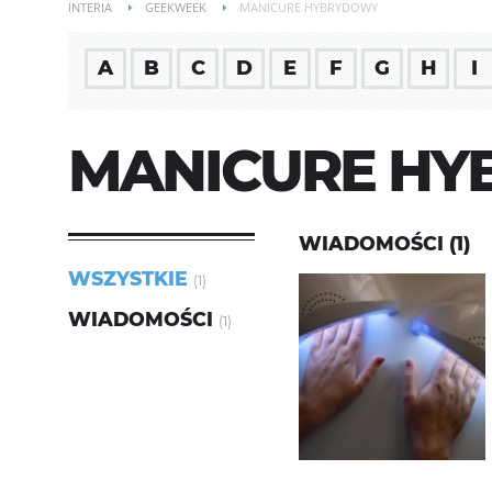
INTERIA
GEEKWEEK
MANICURE HYBRYDOWY
A
B
C
D
E
F
G
H
I
MANICURE H
WIADOMOŚCI (1)
WSZYSTKIE
(1)
WIADOMOŚCI
(1)