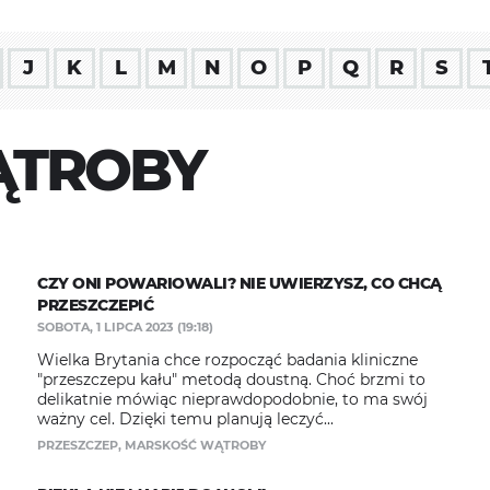
J
K
L
M
N
O
P
Q
R
S
ĄTROBY
CZY ONI POWARIOWALI? NIE UWIERZYSZ, CO CHCĄ
PRZESZCZEPIĆ
SOBOTA, 1 LIPCA 2023 (19:18)
Wielka Brytania chce rozpocząć badania kliniczne
"przeszczepu kału" metodą doustną. Choć brzmi to
delikatnie mówiąc nieprawdopodobnie, to ma swój
ważny cel. Dzięki temu planują leczyć...
PRZESZCZEP
,
MARSKOŚĆ WĄTROBY