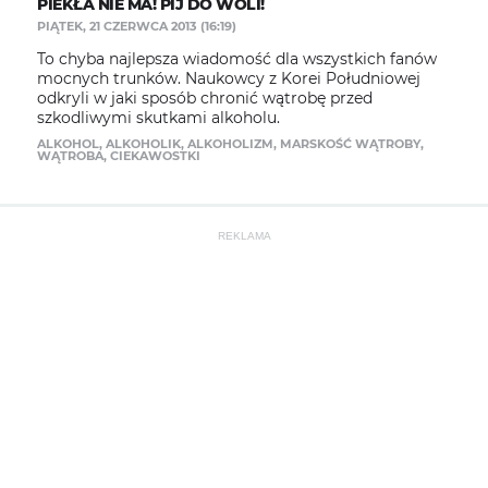
PIEKŁA NIE MA! PIJ DO WOLI!
PIĄTEK, 21 CZERWCA 2013 (16:19)
To chyba najlepsza wiadomość dla wszystkich fanów
mocnych trunków. Naukowcy z Korei Południowej
odkryli w jaki sposób chronić wątrobę przed
szkodliwymi skutkami alkoholu.
ALKOHOL
,
ALKOHOLIK
,
ALKOHOLIZM
,
MARSKOŚĆ WĄTROBY
,
WĄTROBA
,
CIEKAWOSTKI
REKLAMA