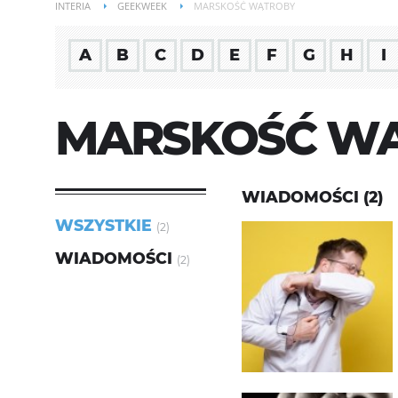
INTERIA
GEEKWEEK
MARSKOŚĆ WĄTROBY
A
B
C
D
E
F
G
H
I
MARSKOŚĆ W
WIADOMOŚCI (2)
WSZYSTKIE
(2)
WIADOMOŚCI
(2)