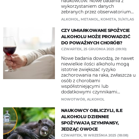
naukowców. Nowe badania z
wykorzystaniem danych
zebranych przez obserwatorium...
ALKOHOL
,
METANOL
,
KOMETA
,
3I/ATLAS
CZY UMIARKOWANE SPOŻYCIE
ALKOHOLU MOŻE PROWADZIĆ
DO POWAŻNYCH CHORÓB?
CZWARTEK, 25 GRUDNIA 2025 (09:10)
Nowe badania dowodzą, że nawet
niewielkie ilości alkoholu mogą
istotnie zwiększać ryzyko
zachorowania na raka, zwłaszcza u
osób z chorobami
współistniejącymi lub
dodatkowymi czynnikami...
NOWOTWÓR
,
ALKOHOL
NAUKOWCY OBLICZYLI, ILE
ALKOHOLU DZIENNIE
SPOŻYWAJĄ SZYMPANSY,
JEDZĄC OWOCE
CZWARTEK, 18 WRZEŚNIA 2025 (18:08)