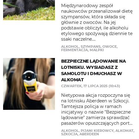
Międzynarodowy zespół
naukowców przeanalizował dietę
szympansów, która składa się
głównie z owoców. Na jej
podstawie obliczył, ile alkoholu
etylowego spożywają dziennie te
ssaki naczelne....
ALKOHOL
,
SZYMPANS
,
OWOCE
,
FERMENTACJA
,
MAŁPKI
BEZPIECZNE LĄDOWANIE NA
LOTNISKU. WYSIADASZ Z
SAMOLOTU I DMUCHASZ W
ALKOMAT
CZWARTEK, 17 LIPCA 2025 (10:43)
Nietypowa akcja rozpoczyna się
na lotnisku Aberdeen w Szkocji.
Tamtejsza policja w ramach
inicjatywy o nazwie "Bezpieczne
lądowanie" zamierza sprawdzać
pasażerów opuszczających port...
ALKOHOL
,
PIJANI KIEROWCY
,
ALKOMAT
,
SZKOCJA
,
ABERDEEN