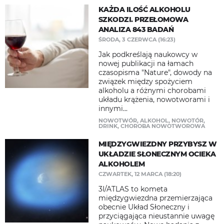
KAŻDA ILOŚĆ ALKOHOLU
SZKODZI. PRZEŁOMOWA
ANALIZA 843 BADAŃ
ŚRODA, 3 CZERWCA (16:23)
Jak podkreślają naukowcy w
nowej publikacji na łamach
czasopisma "Nature", dowody na
związek między spożyciem
alkoholu a różnymi chorobami
układu krążenia, nowotworami i
innymi...
NOWOTWÓR
,
ALKOHOL
,
NOWOTÓR
,
DRINK
,
CHOROBA NOWOTWOROWA
MIĘDZYGWIEZDNY PRZYBYSZ W
UKŁADZIE SŁONECZNYM OCIEKA
ALKOHOLEM
CZWARTEK, 12 MARCA (18:20)
3I/ATLAS to kometa
międzygwiezdna przemierzająca
obecnie Układ Słoneczny i
przyciągająca nieustannie uwagę