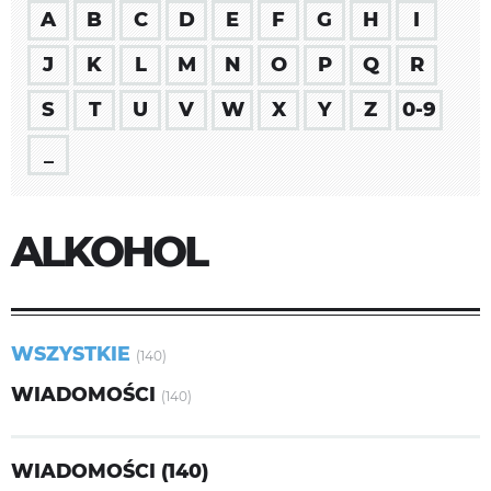
A
B
C
D
E
F
G
H
I
J
K
L
M
N
O
P
Q
R
S
T
U
V
W
X
Y
Z
0-9
_
ALKOHOL
WSZYSTKIE
(140)
WIADOMOŚCI
(140)
WIADOMOŚCI (140)