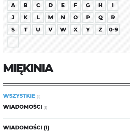
A
B
C
D
E
F
G
H
I
J
K
L
M
N
O
P
Q
R
S
T
U
V
W
X
Y
Z
0-9
_
MIĘKINIA
WSZYSTKIE
(1)
WIADOMOŚCI
(1)
WIADOMOŚCI (1)