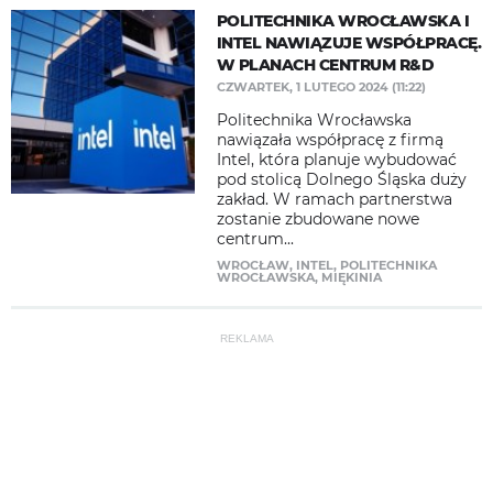
POLITECHNIKA WROCŁAWSKA I
INTEL NAWIĄZUJE WSPÓŁPRACĘ.
W PLANACH CENTRUM R&D
CZWARTEK, 1 LUTEGO 2024 (11:22)
Politechnika Wrocławska
nawiązała współpracę z firmą
Intel, która planuje wybudować
pod stolicą Dolnego Śląska duży
zakład. W ramach partnerstwa
zostanie zbudowane nowe
centrum...
WROCŁAW
,
INTEL
,
POLITECHNIKA
WROCŁAWSKA
,
MIĘKINIA
REKLAMA