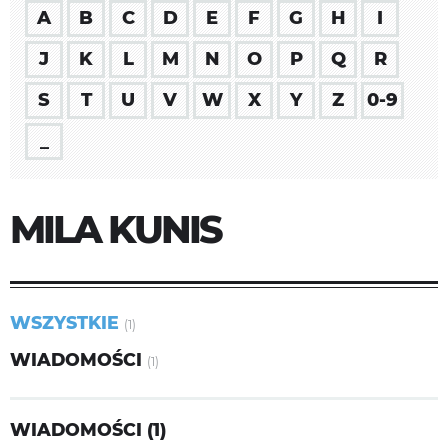
A
B
C
D
E
F
G
H
I
J
K
L
M
N
O
P
Q
R
S
T
U
V
W
X
Y
Z
0-9
_
MILA KUNIS
WSZYSTKIE
(1)
WIADOMOŚCI
(1)
WIADOMOŚCI (1)