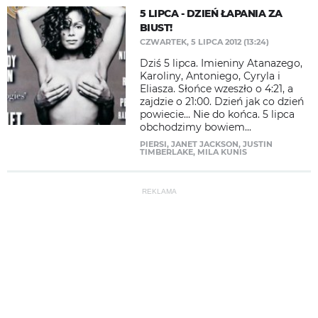
5 LIPCA - DZIEŃ ŁAPANIA ZA
BIUST!
CZWARTEK, 5 LIPCA 2012 (13:24)
​Dziś 5 lipca. Imieniny Atanazego,
Karoliny, Antoniego, Cyryla i
Eliasza. Słońce wzeszło o 4:21, a
zajdzie o 21:00. Dzień jak co dzień
powiecie... Nie do końca. 5 lipca
obchodzimy bowiem...
PIERSI
,
JANET JACKSON
,
JUSTIN
TIMBERLAKE
,
MILA KUNIS
REKLAMA