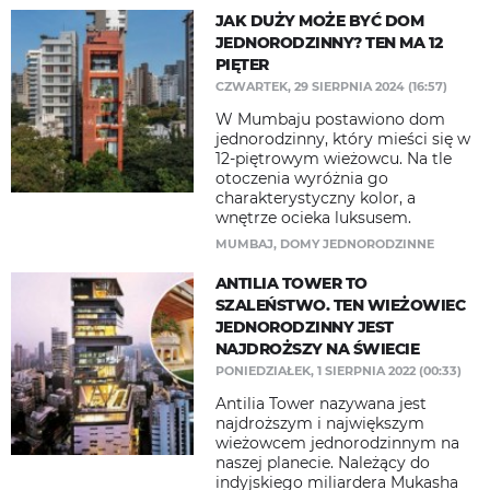
JAK DUŻY MOŻE BYĆ DOM
JEDNORODZINNY? TEN MA 12
PIĘTER
CZWARTEK, 29 SIERPNIA 2024 (16:57)
W Mumbaju postawiono dom
jednorodzinny, który mieści się w
12-piętrowym wieżowcu. Na tle
otoczenia wyróżnia go
charakterystyczny kolor, a
wnętrze ocieka luksusem.
MUMBAJ
,
DOMY JEDNORODZINNE
ANTILIA TOWER TO
SZALEŃSTWO. TEN WIEŻOWIEC
JEDNORODZINNY JEST
NAJDROŻSZY NA ŚWIECIE
PONIEDZIAŁEK, 1 SIERPNIA 2022 (00:33)
Antilia Tower nazywana jest
najdroższym i największym
wieżowcem jednorodzinnym na
naszej planecie. Należący do
indyjskiego miliardera Mukasha