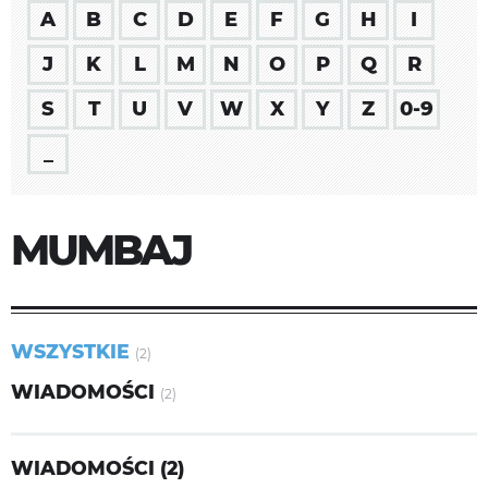
A
B
C
D
E
F
G
H
I
J
K
L
M
N
O
P
Q
R
S
T
U
V
W
X
Y
Z
0-9
_
MUMBAJ
WSZYSTKIE
(2)
WIADOMOŚCI
(2)
WIADOMOŚCI (2)