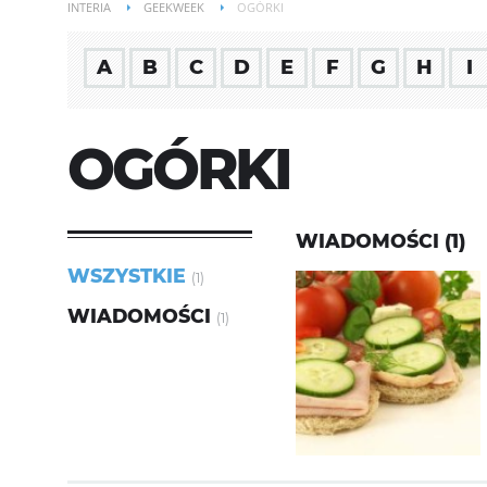
INTERIA
GEEKWEEK
OGÓRKI
A
B
C
D
E
F
G
H
I
OGÓRKI
WIADOMOŚCI (1)
WSZYSTKIE
(1)
WIADOMOŚCI
(1)