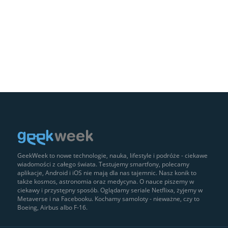
GeekWeek to nowe technologie, nauka, lifestyle i podróże - ciekawe
wiadomości z całego świata. Testujemy smartfony, polecamy
aplikacje, Android i iOS nie mają dla nas tajemnic. Nasz konik to
także kosmos, astronomia oraz medycyna. O nauce piszemy w
ciekawy i przystępny sposób. Oglądamy seriale Netflixa, żyjemy w
Metaverse i na Facebooku. Kochamy samoloty - nieważne, czy to
Boeing, Airbus albo F-16.