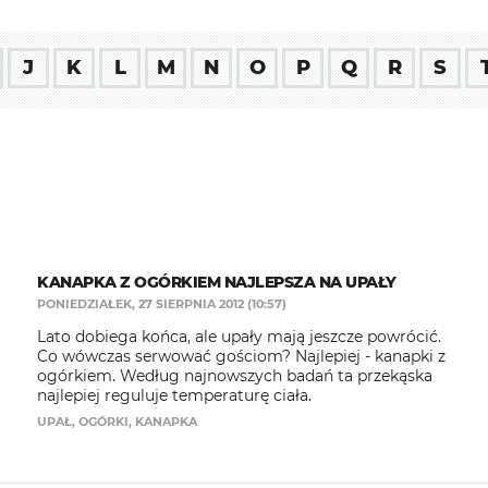
J
K
L
M
N
O
P
Q
R
S
KANAPKA Z OGÓRKIEM NAJLEPSZA NA UPAŁY
PONIEDZIAŁEK, 27 SIERPNIA 2012 (10:57)
Lato dobiega końca, ale upały mają jeszcze powrócić.
Co wówczas serwować gościom? Najlepiej - kanapki z
ogórkiem. Według najnowszych badań ta przekąska
najlepiej reguluje temperaturę ciała.
UPAŁ
,
OGÓRKI
,
KANAPKA