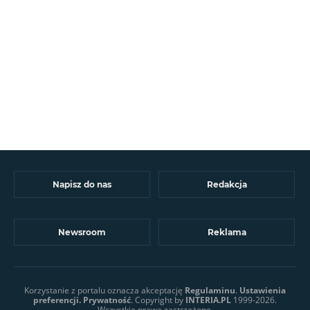
Napisz do nas
Redakcja
Newsroom
Reklama
Korzystanie z portalu oznacza akceptację
Regulaminu
.
Ustawienia
preferencji.
Prywatność
. Copyright by
INTERIA.PL
1999-2026.
Wszystkie prawa zastrzeżone.