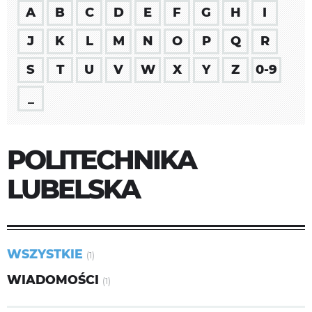
A
B
C
D
E
F
G
H
I
J
K
L
M
N
O
P
Q
R
S
T
U
V
W
X
Y
Z
0-9
_
POLITECHNIKA
LUBELSKA
WSZYSTKIE
(1)
WIADOMOŚCI
(1)