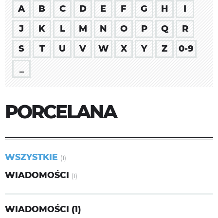
A
B
C
D
E
F
G
H
I
J
K
L
M
N
O
P
Q
R
S
T
U
V
W
X
Y
Z
0-9
_
PORCELANA
WSZYSTKIE
(1)
WIADOMOŚCI
(1)
WIADOMOŚCI (1)