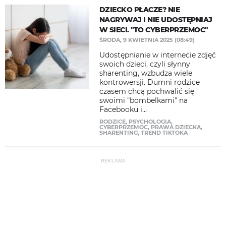
DZIECKO PŁACZE? NIE
NAGRYWAJ I NIE UDOSTĘPNIAJ
W SIECI. "TO CYBERPRZEMOC"
ŚRODA, 9 KWIETNIA 2025 (08:49)
Udostępnianie w internecie zdjęć
swoich dzieci, czyli słynny
sharenting, wzbudza wiele
kontrowersji. Dumni rodzice
czasem chcą pochwalić się
swoimi "bombelkami" na
Facebooku i...
RODZICE
,
PSYCHOLOGIA
,
CYBERPRZEMOC
,
PRAWA DZIECKA
,
SHARENTING
,
TREND TIKTOKA
REKLAMA