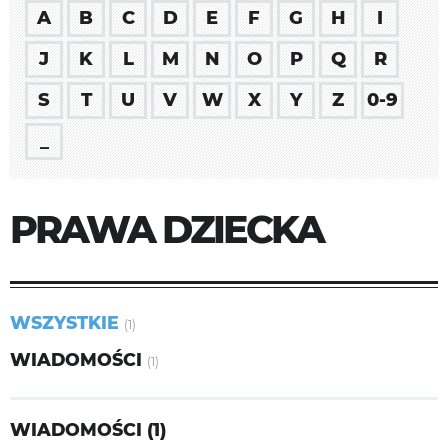
A
B
C
D
E
F
G
H
I
J
K
L
M
N
O
P
Q
R
S
T
U
V
W
X
Y
Z
0-9
_
PRAWA DZIECKA
WSZYSTKIE
(1)
WIADOMOŚCI
(1)
WIADOMOŚCI (1)