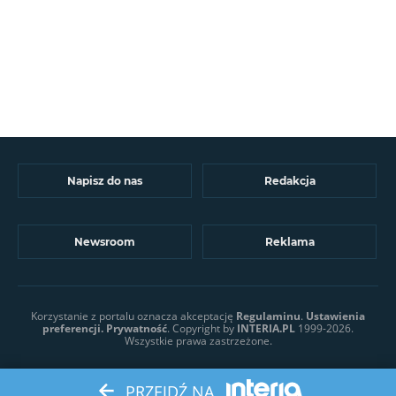
Napisz do nas
Redakcja
Newsroom
Reklama
Korzystanie z portalu oznacza akceptację
Regulaminu
.
Ustawienia
preferencji.
Prywatność
. Copyright by
INTERIA.PL
1999-2026.
Wszystkie prawa zastrzeżone.
PRZEJDŹ NA