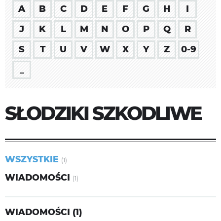
A
B
C
D
E
F
G
H
I
J
K
L
M
N
O
P
Q
R
S
T
U
V
W
X
Y
Z
0-9
_
SŁODZIKI SZKODLIWE
WSZYSTKIE
(1)
WIADOMOŚCI
(1)
WIADOMOŚCI (1)