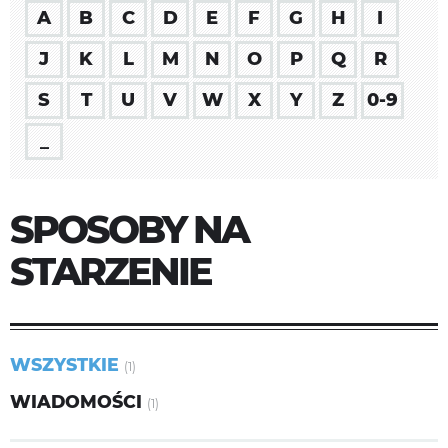
A
B
C
D
E
F
G
H
I
J
K
L
M
N
O
P
Q
R
S
T
U
V
W
X
Y
Z
0-9
_
SPOSOBY NA
STARZENIE
WSZYSTKIE
(1)
WIADOMOŚCI
(1)