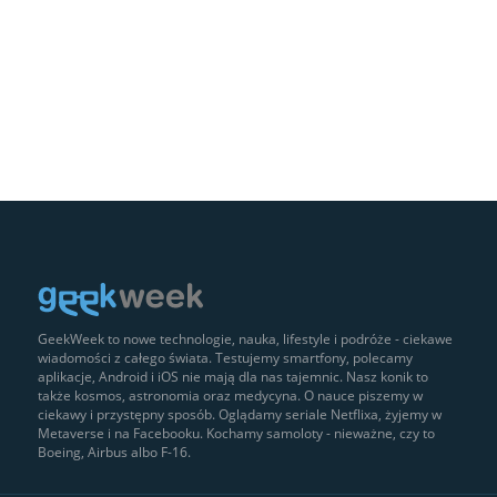
GeekWeek to nowe technologie, nauka, lifestyle i podróże - ciekawe
wiadomości z całego świata. Testujemy smartfony, polecamy
aplikacje, Android i iOS nie mają dla nas tajemnic. Nasz konik to
także kosmos, astronomia oraz medycyna. O nauce piszemy w
ciekawy i przystępny sposób. Oglądamy seriale Netflixa, żyjemy w
Metaverse i na Facebooku. Kochamy samoloty - nieważne, czy to
Boeing, Airbus albo F-16.