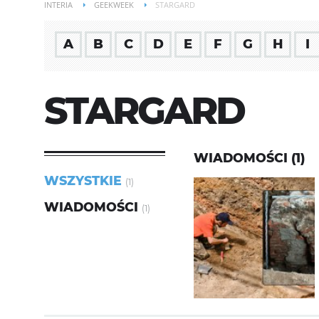
INTERIA
GEEKWEEK
STARGARD
A
B
C
D
E
F
G
H
I
STARGARD
WIADOMOŚCI (1)
WSZYSTKIE
(1)
WIADOMOŚCI
(1)