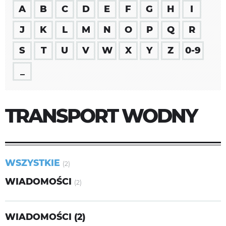
A
B
C
D
E
F
G
H
I
J
K
L
M
N
O
P
Q
R
S
T
U
V
W
X
Y
Z
0-9
_
TRANSPORT WODNY
WSZYSTKIE
(2)
WIADOMOŚCI
(2)
WIADOMOŚCI (2)