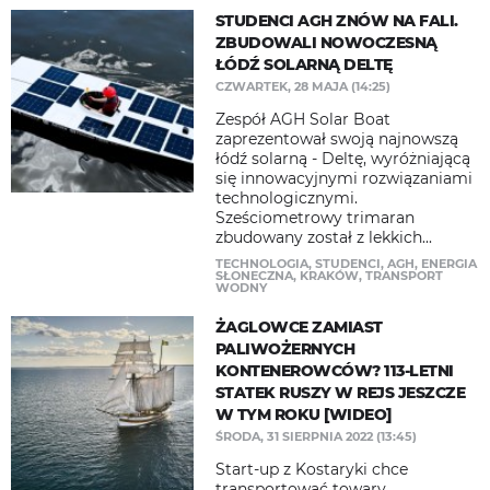
STUDENCI AGH ZNÓW NA FALI.
ZBUDOWALI NOWOCZESNĄ
ŁÓDŹ SOLARNĄ DELTĘ
CZWARTEK, 28 MAJA (14:25)
Zespół AGH Solar Boat
zaprezentował swoją najnowszą
łódź solarną - Deltę, wyróżniającą
się innowacyjnymi rozwiązaniami
technologicznymi.
Sześciometrowy trimaran
zbudowany został z lekkich...
TECHNOLOGIA
,
STUDENCI
,
AGH
,
ENERGIA
SŁONECZNA
,
KRAKÓW
,
TRANSPORT
WODNY
ŻAGLOWCE ZAMIAST
PALIWOŻERNYCH
KONTENEROWCÓW? 113-LETNI
STATEK RUSZY W REJS JESZCZE
W TYM ROKU [WIDEO]
ŚRODA, 31 SIERPNIA 2022 (13:45)
Start-up z Kostaryki chce
transportować towary,