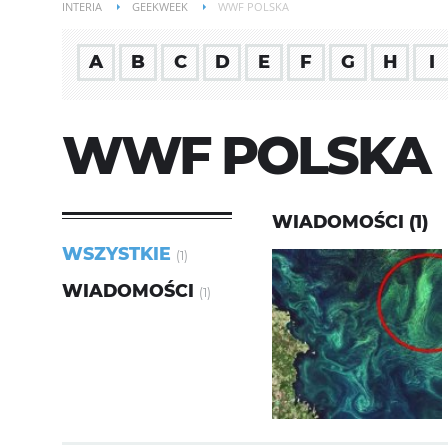
INTERIA
GEEKWEEK
WWF POLSKA
A
B
C
D
E
F
G
H
I
WWF POLSKA
WIADOMOŚCI (1)
WSZYSTKIE
(1)
WIADOMOŚCI
(1)