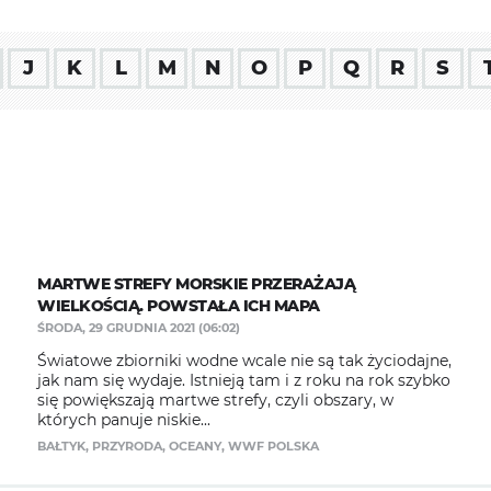
J
K
L
M
N
O
P
Q
R
S
MARTWE STREFY MORSKIE PRZERAŻAJĄ
WIELKOŚCIĄ. POWSTAŁA ICH MAPA
ŚRODA, 29 GRUDNIA 2021 (06:02)
Światowe zbiorniki wodne wcale nie są tak życiodajne,
jak nam się wydaje. Istnieją tam i z roku na rok szybko
się powiększają martwe strefy, czyli obszary, w
których panuje niskie...
BAŁTYK
,
PRZYRODA
,
OCEANY
,
WWF POLSKA