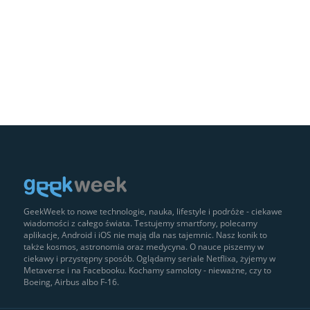
GeekWeek to nowe technologie, nauka, lifestyle i podróże - ciekawe
wiadomości z całego świata. Testujemy smartfony, polecamy
aplikacje, Android i iOS nie mają dla nas tajemnic. Nasz konik to
także kosmos, astronomia oraz medycyna. O nauce piszemy w
ciekawy i przystępny sposób. Oglądamy seriale Netflixa, żyjemy w
Metaverse i na Facebooku. Kochamy samoloty - nieważne, czy to
Boeing, Airbus albo F-16.