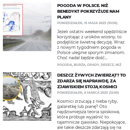
POGODA W POLSCE. NIŻ
BENEDYKT POKRZYŻUJE NAM
PLANY
PONIEDZIAŁEK, 15 MAJA 2023 (10:56)
Jeżeli ostatni weekend spędziliście
korzystając z uroków wiosny, to
podjęliście świetną decyzję. Wraz
z nowym tygodniem pogoda w
Polsce ulegnie sporym zmianom.
Choć nadal będzie dość...
POGODA
,
BURZA
,
OPADY
,
DESZCZ
,
NIŻ
DESZCZ ŻYWYCH ZWIERZĄT? TO
ZDARZA SIĘ NAPRAWDĘ. ZA
ZJAWISKIEM STOJĄ KOSMICI
PONIEDZIAŁEK, 6 MARCA 2023 (12:00)
Kosmici zrzucają z nieba ryby,
galaretkę lub pianę? Oto
najdziwniejsza teoria spiskowa,
która próbuje wyjaśnić to
tajemnicze zjawisko. Niepokojące,
ale takie deszcze zdarzają się na