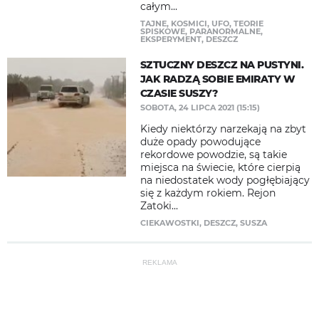
całym...
TAJNE
,
KOSMICI
,
UFO
,
TEORIE
SPISKOWE
,
PARANORMALNE
,
EKSPERYMENT
,
DESZCZ
SZTUCZNY DESZCZ NA PUSTYNI.
JAK RADZĄ SOBIE EMIRATY W
CZASIE SUSZY?
SOBOTA, 24 LIPCA 2021 (15:15)
Kiedy niektórzy narzekają na zbyt
duże opady powodujące
rekordowe powodzie, są takie
miejsca na świecie, które cierpią
na niedostatek wody pogłębiający
się z każdym rokiem. Rejon
Zatoki...
CIEKAWOSTKI
,
DESZCZ
,
SUSZA
REKLAMA