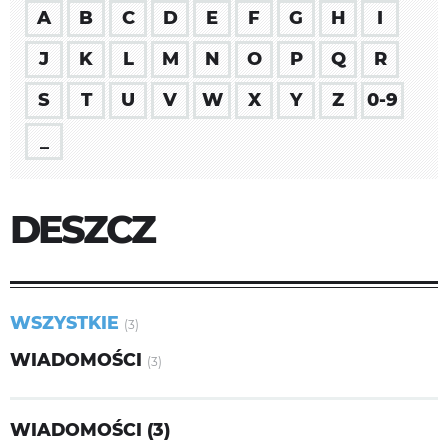
A
B
C
D
E
F
G
H
I
J
K
L
M
N
O
P
Q
R
S
T
U
V
W
X
Y
Z
0-9
_
DESZCZ
WSZYSTKIE
(3)
WIADOMOŚCI
(3)
WIADOMOŚCI (3)