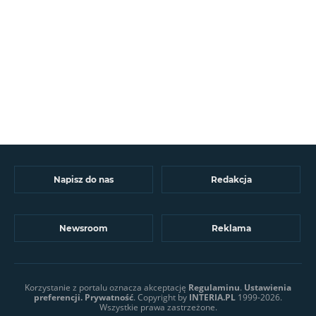
Napisz do nas
Redakcja
Newsroom
Reklama
Korzystanie z portalu oznacza akceptację
Regulaminu
.
Ustawienia
preferencji.
Prywatność
. Copyright by
INTERIA.PL
1999-2026.
Wszystkie prawa zastrzeżone.