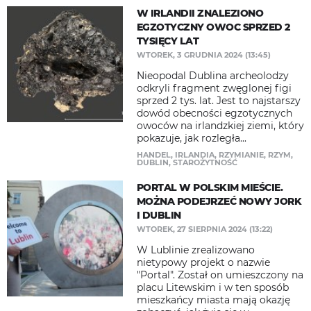
W IRLANDII ZNALEZIONO
EGZOTYCZNY OWOC SPRZED 2
TYSIĘCY LAT
WTOREK, 3 GRUDNIA 2024 (13:45)
Nieopodal Dublina archeolodzy
odkryli fragment zwęglonej figi
sprzed 2 tys. lat. Jest to najstarszy
dowód obecności egzotycznych
owoców na irlandzkiej ziemi, który
pokazuje, jak rozległa...
HANDEL
,
IRLANDIA
,
RZYMIANIE
,
RZYM
,
DUBLIN
,
STAROŻYTNOŚĆ
PORTAL W POLSKIM MIEŚCIE.
MOŻNA PODEJRZEĆ NOWY JORK
I DUBLIN
WTOREK, 27 SIERPNIA 2024 (13:22)
W Lublinie zrealizowano
nietypowy projekt o nazwie
"Portal". Został on umieszczony na
placu Litewskim i w ten sposób
mieszkańcy miasta mają okazję