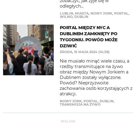
zobaczyć, jak żyje się w
odległych...
LUBLIN
,
MIASTA
,
NOWY JORK
,
PORTAL
,
WILNO
,
DUBLIN
PORTAL MIĘDZY NYC A
DUBLINEM ZAMKNIĘTY PO
TYGODNIU. POWÓD MOŻE
DZIWIĆ
ŚRODA, 15 MAJA 2024 (14:38)
Nie musiało minąć wiele czasu, a
rzeźby transmitujące na żywo
obraz między Nowym Jorkiem a
Dublinem zostały wyłączone.
Powód? Nieprzyzwoite
zachowania osób korzystających z
atrakcji.
NOWY JORK
,
PORTAL
,
DUBLIN
,
TRANSMISJA NA ŻYWO
REKLAMA