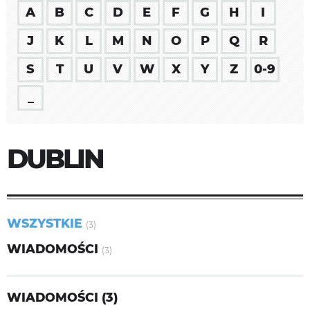
A
B
C
D
E
F
G
H
I
J
K
L
M
N
O
P
Q
R
S
T
U
V
W
X
Y
Z
0-9
_
DUBLIN
WSZYSTKIE
(3)
WIADOMOŚCI
(3)
WIADOMOŚCI (3)