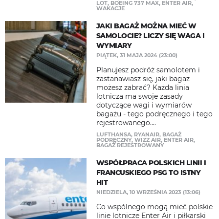
LOT
,
BOEING 737 MAX
,
ENTER AIR
,
WAKACJE
JAKI BAGAŻ MOŻNA MIEĆ W
SAMOLOCIE? LICZY SIĘ WAGA I
WYMIARY
PIĄTEK, 31 MAJA 2024 (23:00)
Planujesz podróż samolotem i
zastanawiasz się, jaki bagaż
możesz zabrać? Każda linia
lotnicza ma swoje zasady
dotyczące wagi i wymiarów
bagażu - tego podręcznego i tego
rejestrowanego....
LUFTHANSA
,
RYANAIR
,
BAGAŻ
PODRĘCZNY
,
WIZZ AIR
,
ENTER AIR
,
BAGAŻ REJESTROWANY
WSPÓŁPRACA POLSKICH LINII I
FRANCUSKIEGO PSG TO ISTNY
HIT
NIEDZIELA, 10 WRZEŚNIA 2023 (13:06)
Co wspólnego mogą mieć polskie
linie lotnicze Enter Air i piłkarski