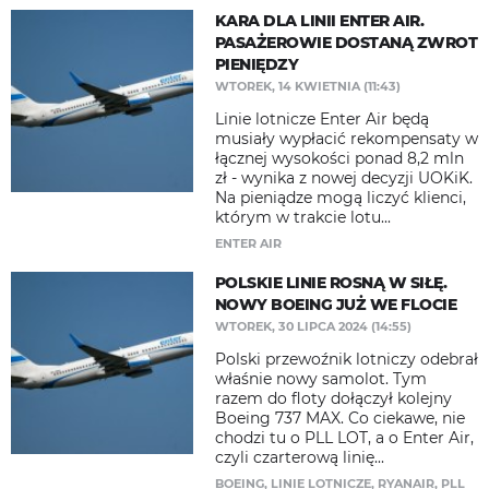
KARA DLA LINII ENTER AIR.
PASAŻEROWIE DOSTANĄ ZWROT
PIENIĘDZY
WTOREK, 14 KWIETNIA (11:43)
Linie lotnicze Enter Air będą
musiały wypłacić rekompensaty w
łącznej wysokości ponad 8,2 mln
zł - wynika z nowej decyzji UOKiK.
Na pieniądze mogą liczyć klienci,
którym w trakcie lotu...
ENTER AIR
POLSKIE LINIE ROSNĄ W SIŁĘ.
NOWY BOEING JUŻ WE FLOCIE
WTOREK, 30 LIPCA 2024 (14:55)
Polski przewoźnik lotniczy odebrał
właśnie nowy samolot. Tym
razem do floty dołączył kolejny
Boeing 737 MAX. Co ciekawe, nie
chodzi tu o PLL LOT, a o Enter Air,
czyli czarterową linię...
BOEING
,
LINIE LOTNICZE
,
RYANAIR
,
PLL