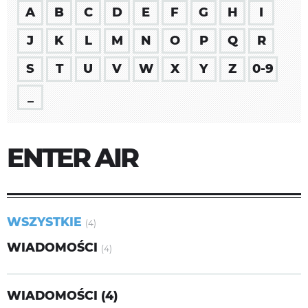
A
B
C
D
E
F
G
H
I
J
K
L
M
N
O
P
Q
R
S
T
U
V
W
X
Y
Z
0-9
_
ENTER AIR
WSZYSTKIE
(4)
WIADOMOŚCI
(4)
WIADOMOŚCI (4)