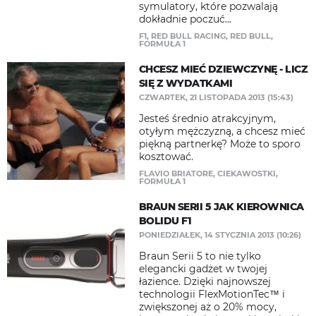
symulatory, które pozwalają
dokładnie poczuć...
F1
,
RED BULL RACING
,
RED BULL
,
FORMUŁA 1
CHCESZ MIEĆ DZIEWCZYNĘ - LICZ
SIĘ Z WYDATKAMI
CZWARTEK, 21 LISTOPADA 2013 (15:43)
Jesteś średnio atrakcyjnym,
otyłym mężczyzną, a chcesz mieć
piękną partnerkę? Może to sporo
kosztować.
FLAVIO BRIATORE
,
CIEKAWOSTKI
,
FORMUŁA 1
BRAUN SERII 5 JAK KIEROWNICA
BOLIDU F1
PONIEDZIAŁEK, 14 STYCZNIA 2013 (10:26)
Braun Serii 5 to nie tylko
elegancki gadżet w twojej
łazience. Dzięki najnowszej
technologii FlexMotionTec™ i
zwiększonej aż o 20% mocy,