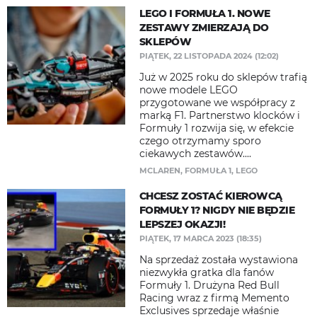
LEGO I FORMUŁA 1. NOWE
ZESTAWY ZMIERZAJĄ DO
SKLEPÓW
PIĄTEK, 22 LISTOPADA 2024 (12:02)
Już w 2025 roku do sklepów trafią
nowe modele LEGO
przygotowane we współpracy z
marką F1. Partnerstwo klocków i
Formuły 1 rozwija się, w efekcie
czego otrzymamy sporo
ciekawych zestawów....
MCLAREN
,
FORMUŁA 1
,
LEGO
CHCESZ ZOSTAĆ KIEROWCĄ
FORMUŁY 1? NIGDY NIE BĘDZIE
LEPSZEJ OKAZJI!
PIĄTEK, 17 MARCA 2023 (18:35)
Na sprzedaż została wystawiona
niezwykła gratka dla fanów
Formuły 1. Drużyna Red Bull
Racing wraz z firmą Memento
Exclusives sprzedaje właśnie