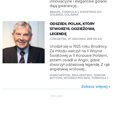
innowacyjne i eleganckie golarki
dają gwarancję...
BRAUN
,
FORMUŁA 1
,
MASZYNKA DO
GOLENIA
,
GOLARKA
ODSZEDŁ POLAK, KTÓRY
STWORZYŁ ODZIEŻOWĄ
LEGENDĘ
CZWARTEK, 27 GRUDNIA 2012 (15:32)
Urodził się w 1925 roku Brodnicy.
Za młodu walczył na II Wojnie
Światowej w II Korpusie Polskim,
potem osiadł w Anglii, gdzie
stworzył odzieżową legendę. Z rąk
angielskiej królowej...
MANCHESTER
,
ŻEGLARSTWO
,
JENSON
BUTTON
,
WOJSKO POLSKIE
,
FORMUŁA 1
Zobacz więcej »
REKLAMA