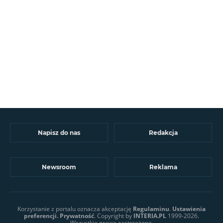
Napisz do nas
Redakcja
Newsroom
Reklama
Korzystanie z portalu oznacza akceptację
Regulaminu
.
Ustawienia
preferencji.
Prywatność
. Copyright by
INTERIA.PL
1999-2026.
Wszystkie prawa zastrzeżone.