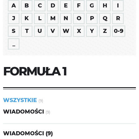
A
B
C
D
E
F
G
H
I
J
K
L
M
N
O
P
Q
R
S
T
U
V
W
X
Y
Z
0-9
_
FORMUŁA 1
WSZYSTKIE
(9)
WIADOMOŚCI
(9)
WIADOMOŚCI (9)