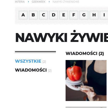
INTERIA
GEEKWEEK
NAWYKI ŻYWIENIOWE
A
B
C
D
E
F
G
H
I
NAWYKI ŻYWI
WIADOMOŚCI (2)
WSZYSTKIE
(2)
WIADOMOŚCI
(2)