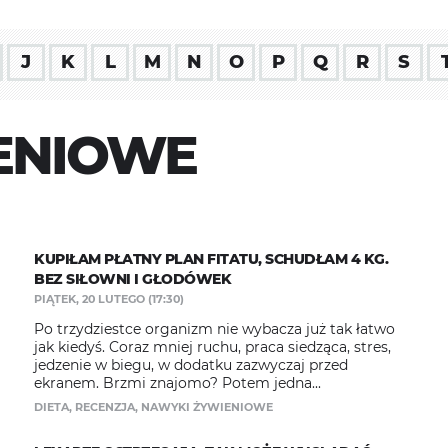
J
K
L
M
N
O
P
Q
R
S
ENIOWE
KUPIŁAM PŁATNY PLAN FITATU, SCHUDŁAM 4 KG.
BEZ SIŁOWNI I GŁODÓWEK
PIĄTEK, 20 LUTEGO (17:30)
Po trzydziestce organizm nie wybacza już tak łatwo
jak kiedyś. Coraz mniej ruchu, praca siedząca, stres,
jedzenie w biegu, w dodatku zazwyczaj przed
ekranem. Brzmi znajomo? Potem jedna...
DIETA
,
RECENZJA
,
NAWYKI ŻYWIENIOWE