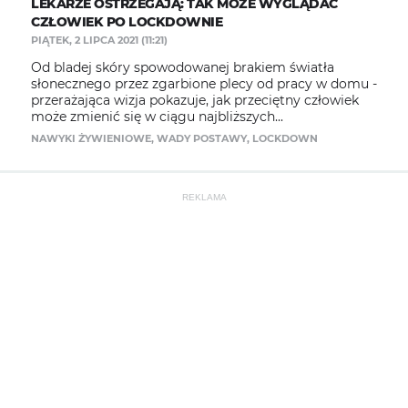
LEKARZE OSTRZEGAJĄ: TAK MOŻE WYGLĄDAĆ
CZŁOWIEK PO LOCKDOWNIE
PIĄTEK, 2 LIPCA 2021 (11:21)
Od bladej skóry spowodowanej brakiem światła
słonecznego przez zgarbione plecy od pracy w domu -
przerażająca wizja pokazuje, jak przeciętny człowiek
może zmienić się w ciągu najbliższych...
NAWYKI ŻYWIENIOWE
,
WADY POSTAWY
,
LOCKDOWN
REKLAMA