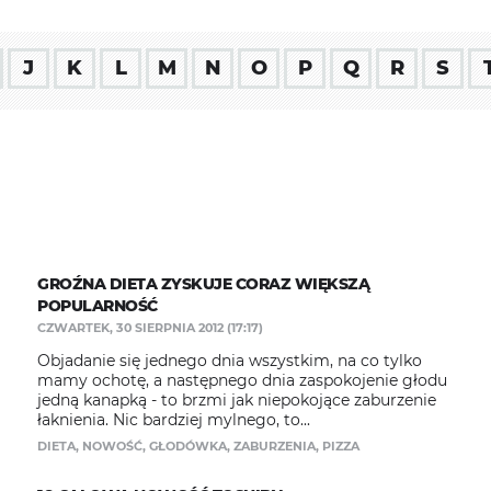
J
K
L
M
N
O
P
Q
R
S
GROŹNA DIETA ZYSKUJE CORAZ WIĘKSZĄ
POPULARNOŚĆ
CZWARTEK, 30 SIERPNIA 2012 (17:17)
Objadanie się jednego dnia wszystkim, na co tylko
mamy ochotę, a następnego dnia zaspokojenie głodu
jedną kanapką - to brzmi jak niepokojące zaburzenie
łaknienia. Nic bardziej mylnego, to...
DIETA
,
NOWOŚĆ
,
GŁODÓWKA
,
ZABURZENIA
,
PIZZA