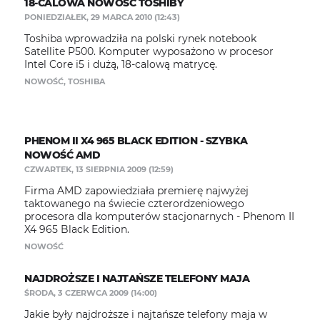
18-CALOWA NOWOŚĆ TOSHIBY
PONIEDZIAŁEK, 29 MARCA 2010 (12:43)
Toshiba wprowadziła na polski rynek notebook
Satellite P500. Komputer wyposażono w procesor
Intel Core i5 i dużą, 18-calową matrycę.
NOWOŚĆ
,
TOSHIBA
PHENOM II X4 965 BLACK EDITION - SZYBKA
NOWOŚĆ AMD
CZWARTEK, 13 SIERPNIA 2009 (12:59)
Firma AMD zapowiedziała premierę najwyżej
taktowanego na świecie czterordzeniowego
procesora dla komputerów stacjonarnych - Phenom II
X4 965 Black Edition.
NOWOŚĆ
NAJDROŻSZE I NAJTAŃSZE TELEFONY MAJA
ŚRODA, 3 CZERWCA 2009 (14:00)
Jakie były najdroższe i najtańsze telefony maja w