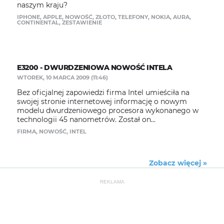
naszym kraju?
IPHONE
,
APPLE
,
NOWOŚĆ
,
ZŁOTO
,
TELEFONY
,
NOKIA
,
AURA
,
CONTINENTAL
,
ZESTAWIENIE
E3200 - DWURDZENIOWA NOWOŚĆ INTELA
WTOREK, 10 MARCA 2009 (11:46)
Bez oficjalnej zapowiedzi firma Intel umieściła na
swojej stronie internetowej informację o nowym
modelu dwurdzeniowego procesora wykonanego w
technologii 45 nanometrów. Został on...
FIRMA
,
NOWOŚĆ
,
INTEL
Zobacz więcej »
REKLAMA