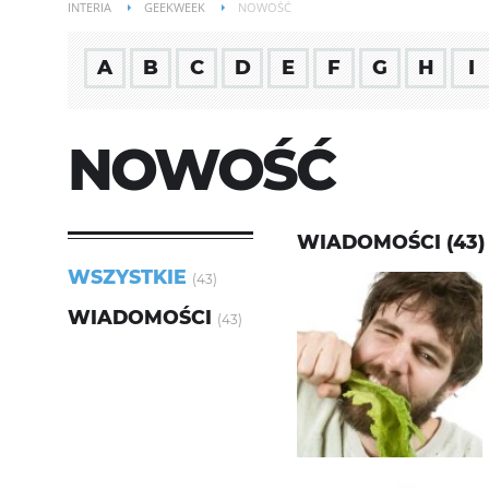
INTERIA
GEEKWEEK
NOWOŚĆ
A
B
C
D
E
F
G
H
I
NOWOŚĆ
WIADOMOŚCI (43)
WSZYSTKIE
(43)
WIADOMOŚCI
(43)