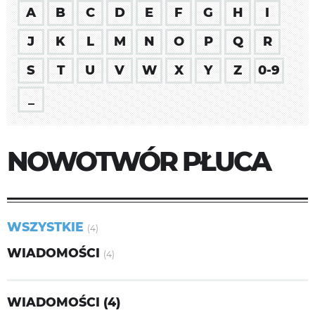
A
B
C
D
E
F
G
H
I
J
K
L
M
N
O
P
Q
R
S
T
U
V
W
X
Y
Z
0-9
_
NOWOTWÓR PŁUCA
WSZYSTKIE
(4)
WIADOMOŚCI
(4)
WIADOMOŚCI (4)