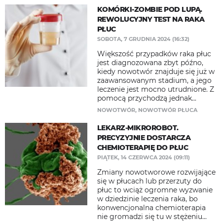
KOMÓRKI-ZOMBIE POD LUPĄ.
REWOLUCYJNY TEST NA RAKA
PŁUC
SOBOTA, 7 GRUDNIA 2024 (16:32)
Większość przypadków raka płuc
jest diagnozowana zbyt późno,
kiedy nowotwór znajduje się już w
zaawansowanym stadium, a jego
leczenie jest mocno utrudnione. Z
pomocą przychodzą jednak...
NOWOTWÓR
,
NOWOTWÓR PŁUCA
LEKARZ-MIKROROBOT.
PRECYZYJNIE DOSTARCZA
CHEMIOTERAPIĘ DO PŁUC
PIĄTEK, 14 CZERWCA 2024 (09:11)
Zmiany nowotworowe rozwijające
się w płucach lub przerzuty do
płuc to wciąż ogromne wyzwanie
w dziedzinie leczenia raka, bo
konwencjonalna chemioterapia
nie gromadzi się tu w stężeniu...