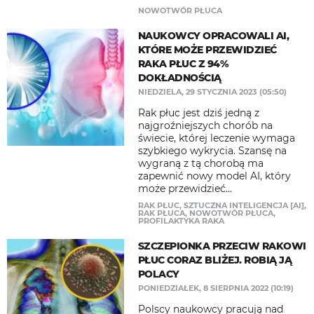
NOWOTWÓR PŁUCA
NAUKOWCY OPRACOWALI AI,
KTÓRE MOŻE PRZEWIDZIEĆ
RAKA PŁUC Z 94%
DOKŁADNOŚCIĄ
NIEDZIELA, 29 STYCZNIA 2023 (05:50)
Rak płuc jest dziś jedną z
najgroźniejszych chorób na
świecie, której leczenie wymaga
szybkiego wykrycia. Szansę na
wygraną z tą chorobą ma
zapewnić nowy model AI, który
może przewidzieć...
RAK PŁUC
,
SZTUCZNA INTELIGENCJA [AI]
,
RAK PŁUCA
,
NOWOTWÓR PŁUCA
,
PROFILAKTYKA RAKA
SZCZEPIONKA PRZECIW RAKOWI
PŁUC CORAZ BLIŻEJ. ROBIĄ JĄ
POLACY
PONIEDZIAŁEK, 8 SIERPNIA 2022 (10:19)
Polscy naukowcy pracują nad