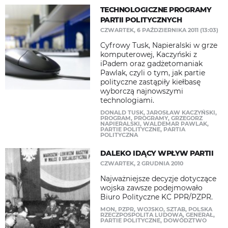
TECHNOLOGICZNE PROGRAMY
PARTII POLITYCZNYCH
CZWARTEK, 6 PAŹDZIERNIKA 2011 (13:03)
Cyfrowy Tusk, Napieralski w grze
komputerowej, Kaczyński z
iPadem oraz gadżetomaniak
Pawlak, czyli o tym, jak partie
polityczne zastąpiły kiełbasę
wyborczą najnowszymi
technologiami.
DONALD TUSK
,
JAROSŁAW KACZYŃSKI
,
PROGRAM
,
PROGRAMY
,
GRZEGORZ
NAPIERALSKI
,
WALDEMAR PAWLAK
,
PARTIE POLITYCZNE
,
PARTIA
POLITYCZNA
DALEKO IDĄCY WPŁYW PARTII
CZWARTEK, 2 GRUDNIA 2010
Najważniejsze decyzje dotyczące
wojska zawsze podejmowało
Biuro Polityczne KC PPR/PZPR.
MON
,
PZPR
,
WOJSKO
,
SZTAB
,
POLSKA
RZECZPOSPOLITA LUDOWA
,
GENERAŁ
,
PARTIE POLITYCZNE
,
DOWÓDZTWO