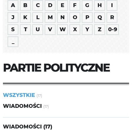
A
B
C
D
E
F
G
H
I
J
K
L
M
N
O
P
Q
R
S
T
U
V
W
X
Y
Z
0-9
_
PARTIE POLITYCZNE
WSZYSTKIE
(17)
WIADOMOŚCI
(17)
WIADOMOŚCI (17)