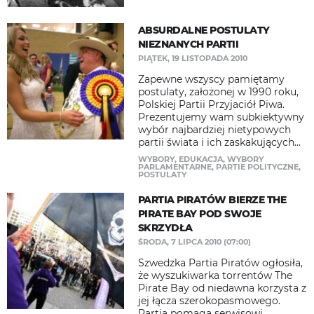
ABSURDALNE POSTULATY
NIEZNANYCH PARTII
PIĄTEK, 19 LISTOPADA 2010
Zapewne wszyscy pamiętamy
postulaty, założonej w 1990 roku,
Polskiej Partii Przyjaciół Piwa.
Prezentujemy wam subkiektywny
wybór najbardziej nietypowych
partii świata i ich zaskakujących...
WYBORY
,
EDUKACJA
,
WYBORY
PARLAMENTARNE
,
PARTIE POLITYCZNE
,
POSTULATY
PARTIA PIRATÓW BIERZE THE
PIRATE BAY POD SWOJE
SKRZYDŁA
ŚRODA, 7 LIPCA 2010 (07:00)
Szwedzka Partia Piratów ogłosiła,
że wyszukiwarka torrentów The
Pirate Bay od niedawna korzysta z
jej łącza szerokopasmowego.
Partia pomaga serwisowi,