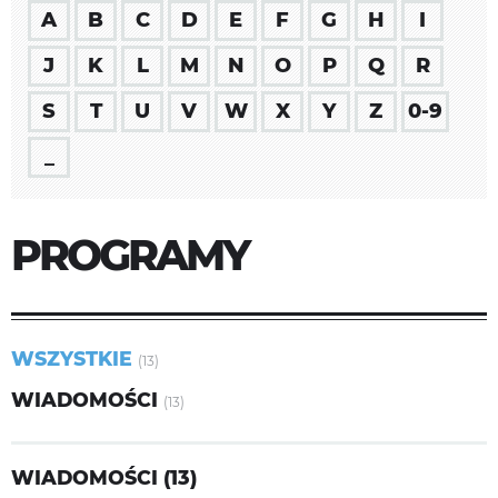
A
B
C
D
E
F
G
H
I
J
K
L
M
N
O
P
Q
R
S
T
U
V
W
X
Y
Z
0-9
_
PROGRAMY
WSZYSTKIE
(13)
WIADOMOŚCI
(13)
WIADOMOŚCI (13)