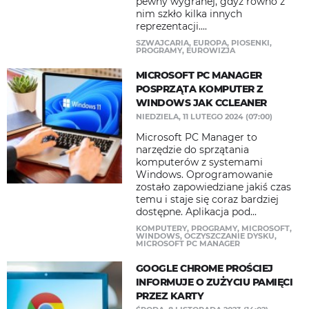
pewny wygranej, gdyż równo z
nim szkło kilka innych
reprezentacji....
SZWAJCARIA
,
EUROPA
,
PIOSENKI
,
PROGRAMY
,
EUROWIZJA
MICROSOFT PC MANAGER
POSPRZĄTA KOMPUTER Z
WINDOWS JAK CCLEANER
NIEDZIELA, 11 LUTEGO 2024 (07:00)
Microsoft PC Manager to
narzędzie do sprzątania
komputerów z systemami
Windows. Oprogramowanie
zostało zapowiedziane jakiś czas
temu i staje się coraz bardziej
dostępne. Aplikacja pod...
KOMPUTERY
,
PROGRAMY
,
MICROSOFT
,
WINDOWS
,
OCZYSZCZANIE DYSKU
,
MICROSOFT PC MANAGER
GOOGLE CHROME PROŚCIEJ
INFORMUJE O ZUŻYCIU PAMIĘCI
PRZEZ KARTY