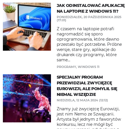
JAK ODINSTALOWAĆ APLIKACJĘ
NA LAPTOPIE Z WINDOWS 11?
PONIEDZIAŁEK, 20 PAŹDZIERNIKA 2025
(17:01)
Z czasem na laptopie potrafi
nagromadzić się sporo
oprogramowania, które dawno
przestało być potrzebne. Próbne
wersje, stare gry, aplikacje do
drukarek czy programy, które
same...
PROGRAMY
,
WINDOWS 11
SPECJALNY PROGRAM
PRZEWIDZIAŁ ZWYCIĘZCĘ
EUROWIZJI, ALE POMYLIŁ SIĘ
NIEMAL WSZĘDZIE
NIEDZIELA, 12 MAJA 2024 (12:12)
Znamy już zwycięzcę Eurowizji,
jest nim Nemo ze Szwajcarii.
Artysta był jednym z faworytów
konkursu, lecz nie mógł być