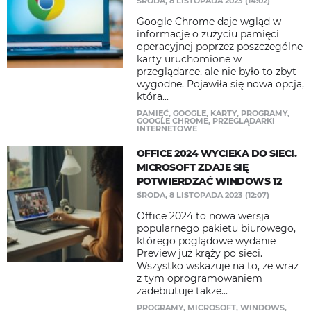
ŚRODA, 8 LISTOPADA 2023 (14:02)
Google Chrome daje wgląd w
informacje o zużyciu pamięci
operacyjnej poprzez poszczególne
karty uruchomione w
przeglądarce, ale nie było to zbyt
wygodne. Pojawiła się nowa opcja,
która...
PAMIĘĆ
,
GOOGLE
,
KARTY
,
PROGRAMY
,
GOOGLE CHROME
,
PRZEGLĄDARKI
INTERNETOWE
OFFICE 2024 WYCIEKA DO SIECI.
MICROSOFT ZDAJE SIĘ
POTWIERDZAĆ WINDOWS 12
ŚRODA, 8 LISTOPADA 2023 (12:07)
Office 2024 to nowa wersja
popularnego pakietu biurowego,
którego poglądowe wydanie
Preview już krąży po sieci.
Wszystko wskazuje na to, że wraz
z tym oprogramowaniem
zadebiutuje także...
PROGRAMY
,
MICROSOFT
,
WINDOWS
,