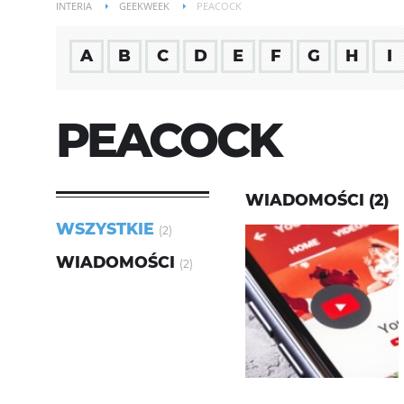
INTERIA
GEEKWEEK
PEACOCK
A
B
C
D
E
F
G
H
I
PEACOCK
WIADOMOŚCI (2)
WSZYSTKIE
(2)
WIADOMOŚCI
(2)