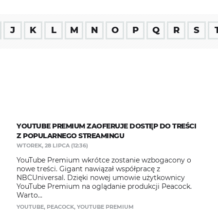
J
K
L
M
N
O
P
Q
R
S
YOUTUBE PREMIUM ZAOFERUJE DOSTĘP DO TREŚCI
Z POPULARNEGO STREAMINGU
WTOREK, 28 LIPCA (12:36)
YouTube Premium wkrótce zostanie wzbogacony o
nowe treści. Gigant nawiązał współpracę z
NBCUniversal. Dzięki nowej umowie użytkownicy
YouTube Premium na oglądanie produkcji Peacock.
Warto...
YOUTUBE
,
PEACOCK
,
YOUTUBE PREMIUM